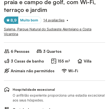
praia e campo de golf, com Wi-Fi,
terraço e jardim
8,9
Muito bom
14 avaliações
•
Salema, Parque Natural do Sudoeste Alentejano e Costa
Vicentina
6 Pessoas
3 Quartos
3 Casas de banho
155 m²
Villa
Animais não permitidos
Wi-Fi
Hospitalidade excecional
O anfitrião experiente proporciona uma estadia excecional
aos seus hóspedes.