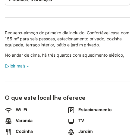
Pequeno-almoço do primeiro dia incluído. Confortável casa com
155 m² para seis pessoas, estacionamento privado, cozinha
equipada, terraço interior, pátio e jardim privado.
No andar de cima, há três quartos com aquecimento elétrico,
sendo um deles suite e os outros dois servidos por uma casa de
Exibir mais
banho completa.
No andar de baixo, encontra-se a sala com lareira, a cozinha,
uma casa de banho com sanita e lavatório, e o terraço interior.
A casa está localizada numa zona muito tranquila, a 600 metros
O que este local lhe oferece
da praia, numa área calma mas não isolada.
Wi-Fi
Estacionamento
Ideal para quem procura descanso e proximidade ao mar, com
todas as comodidades para uma estadia confortável.
Varanda
TV
Cozinha
Jardim