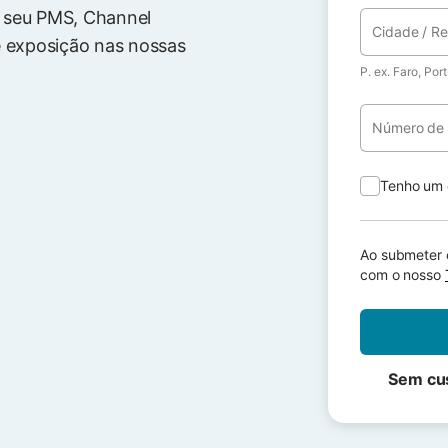
o seu PMS, Channel
Cidade / R
e exposição nas nossas
P. ex. Faro, Por
Número de 
Tenho um 
Ao submeter e
com o nosso
Sem cus