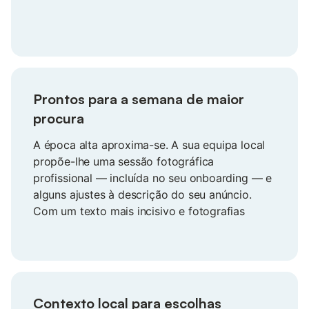
volta graças a si — e, da próxima vez, reserva
diretamente consigo.
Prontos para a semana de maior
procura
A época alta aproxima-se. A sua equipa local
propõe-lhe uma sessão fotográfica
profissional — incluída no seu onboarding — e
alguns ajustes à descrição do seu anúncio.
Com um texto mais incisivo e fotografias
novas, o seu anúncio apresenta-se mais
atrativo mesmo quando a procura sobe. O
resultado: mais visitas, melhores avaliações e a
serenidade de saber que está preparado.
Contexto local para escolhas