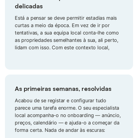
delicadas
Está a pensar se deve permitir estadias mais
curtas a meio da época. Em vez de ir por
tentativas, a sua equipa local conta-lhe como
as propriedades semelhantes à sua, ali perto,
lidam com isso. Com este contexto local,
define as suas regras com segurança, evita
cancelamentos incómodos e mantém a sua
casa competitiva no seu mercado.
As primeiras semanas, resolvidas
Acabou de se registar e configurar tudo
parece uma tarefa enorme. O seu especialista
local acompanha-o no onboarding — anúncio,
preços, calendário — e ajuda-o a começar da
forma certa. Nada de andar às escuras:
enfrenta a sua primeira época com segurança,