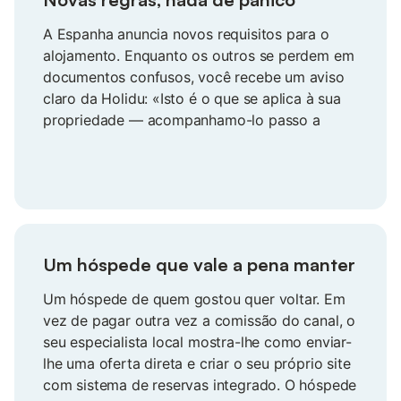
A Espanha anuncia novos requisitos para o
alojamento. Enquanto os outros se perdem em
documentos confusos, você recebe um aviso
claro da Holidu: «Isto é o que se aplica à sua
propriedade — acompanhamo-lo passo a
passo antes do prazo». Fica em conformidade
sem stress, enquanto os vizinhos ainda tentam
perceber alguma coisa. As novas normas
tornam-se algo gerível, e não uma ameaça
iminente.
Um hóspede que vale a pena manter
Um hóspede de quem gostou quer voltar. Em
vez de pagar outra vez a comissão do canal, o
seu especialista local mostra-lhe como enviar-
lhe uma oferta direta e criar o seu próprio site
com sistema de reservas integrado. O hóspede