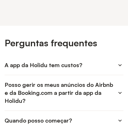
Perguntas frequentes
A app da Holidu tem custos?
Não, a app Holidu Host é completamente gratuita.
Posso gerir os meus anúncios do Airbnb
e da Booking.com a partir da app da
Holidu?
Sim. O seu calendário Holidu sincroniza as reservas em
Quando posso começar?
mais de 25 dos principais canais de reserva, como o
Airbnb, a Booking.com e o Vrbo.