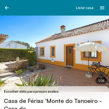
Fotos
Facilidades
Comentários
Listar casa
1
/
26
Escolher data para preços exatos
Casa de Férias 'Monte do Tanoeiro -
Casa da