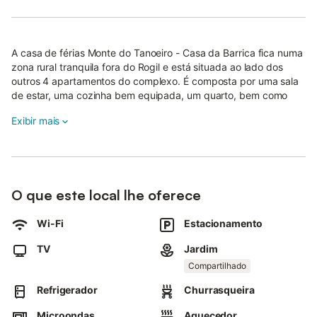
A casa de férias Monte do Tanoeiro - Casa da Barrica fica numa
zona rural tranquila fora do Rogil e está situada ao lado dos
outros 4 apartamentos do complexo. É composta por uma sala
de estar, uma cozinha bem equipada, um quarto, bem como
uma casa de banho e pode, portanto, acomodar 2 pessoas. 2
Exibir mais
crianças pequenas adicionais podem ser alojadas no sofá-cama
gratuitamente.
A casa de férias amiga das crianças inclui Wi-Fi (adequado para
videochamadas) e ventiladores.
Esta propriedade apresenta um jardim partilhado com mobiliário
O que este local lhe oferece
para sentar.
Wi-Fi
Estacionamento
Há também uma área de jogos para crianças.
Apesar da localização pacífica da casa, todos os elementos
TV
Jardim
essenciais estão apenas a uma curta distância de carro.
Compartilhado
O restaurante mais próximo fica a 4 minutos de carro (2 km), tal
Refrigerador
Churrasqueira
como o supermercado mais próximo (2 km). A deslumbrante
praia do Vale dos Homens fica a 8 minutos de carro (4,7 km). O
Microondas
Aquecedor