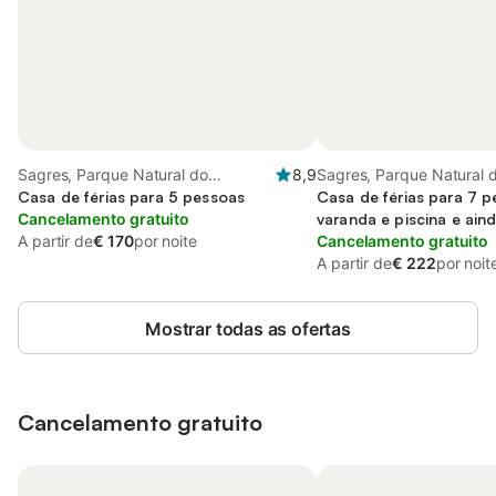
Sagres, Parque Natural do
8,9
Sagres, Parque Natural 
Sudoeste Alentejano e Costa
Casa de férias para 5 pessoas
Sudoeste Alentejano e C
Casa de férias para 7 
Vicentina
Cancelamento gratuito
Vicentina
varanda e piscina e aind
A partir de
€ 170
por noite
adaptado a crianças
Cancelamento gratuito
A partir de
€ 222
por noit
Mostrar todas as ofertas
Cancelamento gratuito