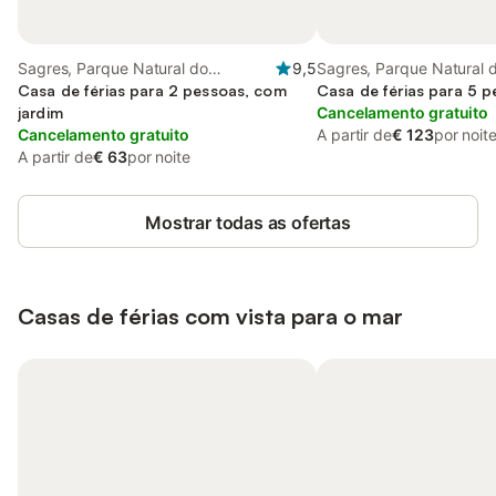
Sagres, Parque Natural do
9,5
Sagres, Parque Natural 
Sudoeste Alentejano e Costa
Casa de férias para 2 pessoas, com
Sudoeste Alentejano e C
Casa de férias para 5 
Vicentina
jardim
Vicentina
Cancelamento gratuito
Cancelamento gratuito
A partir de
€ 123
por noit
A partir de
€ 63
por noite
Mostrar todas as ofertas
Casas de férias com vista para o mar