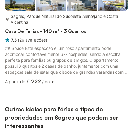
mais...
Sagres, Parque Natural do Sudoeste Alentejano e Costa
Vicentina
Casa De Férias • 140 m² • 3 Quartos
7,3
(
26
avaliações
)
## Space Este espaçoso e luminoso apartamento pode
acomodar confortavelmente 6-7 hóspedes, sendo a escolha
perfeita para famílias ou grupos de amigos. O apartamento
possui 3 quartos e 2 casas de banho, juntamente com uma
espaçosa sala de estar que dispõe de grandes varandas com
vistas deslumbrantes para o mar e para a Fortaleza de Sagres.
€ 222
A partir de
/
noite
O apartamento está totalmente equipado com todas as
comodidades de que possa precisar, incluindo ar condicionado
(reversível) em todos os quartos, uma cozinha totalmente
equipada com todos os eletrodomésticos e uma máquina de
café Delta Q para garantir que...
Outras ideias para férias e tipos de
propriedades em Sagres que podem ser
interessantes