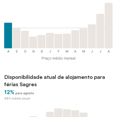
A
S
O
N
D
J
F
M
A
M
J
J
A
Preço médio mensal
Disponibilidade atual de alojamento para
férias Sagres
12%
para agosto
49%
média anual