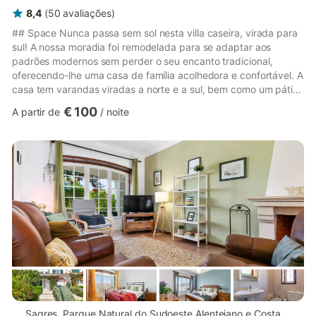
8,4
(
50
avaliações
)
## Space Nunca passa sem sol nesta villa caseira, virada para
sul! A nossa moradia foi remodelada para se adaptar aos
padrões modernos sem perder o seu encanto tradicional,
oferecendo-lhe uma casa de família acolhedora e confortável. A
casa tem varandas viradas a norte e a sul, bem como um pátio
com mesa de jantar que apanha o sol do fim da tarde, perfeito
€ 100
A partir de
/
noite
para longos e preguiçosos jantares noturnos de Verão. Esta
variedade dá-lhe sempre a opção de sol e sombra e proteção
contra os ventos dominantes do norte. O terraço tem um
churrasco a carvão juntamente com vistas para o Parque
Nacional d...
mais...
Sagres, Parque Natural do Sudoeste Alentejano e Costa