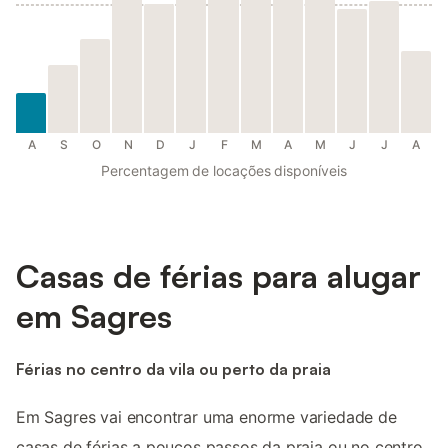
A
S
O
N
D
J
F
M
A
M
J
J
A
Percentagem de locações disponíveis
Casas de férias para alugar
em Sagres
Férias no centro da vila ou perto da praia
Em Sagres vai encontrar uma enorme variedade de
casas de férias a poucos passos da praia ou no centro