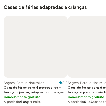
Casas de férias adaptadas a crianças
Sagres, Parque Natural do
8,8
Sagres, Parque Natural 
Sudoeste Alentejano e Costa
Casa de férias para 4 pessoas, com
Sudoeste Alentejano e C
Casa de férias para 6 
Vicentina
terraço e jardim, adaptado a crianças
Vicentina
terraço e piscina e aind
Cancelamento gratuito
Cancelamento gratuito
A partir de
€ 96
por noite
A partir de
€ 146
por noit