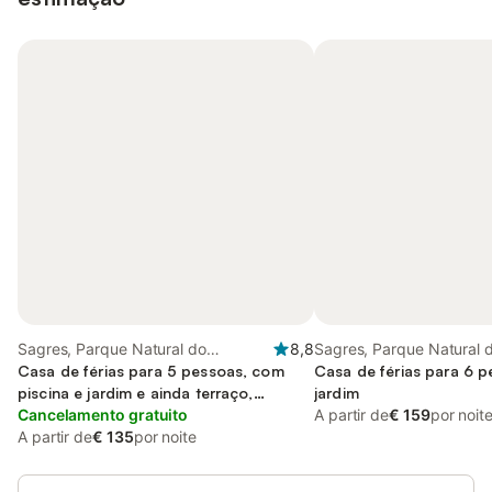
Sagres, Parque Natural do
8,8
Sagres, Parque Natural 
Sudoeste Alentejano e Costa
Casa de férias para 5 pessoas, com
Sudoeste Alentejano e C
Casa de férias para 6 
Vicentina
piscina e jardim e ainda terraço,
Vicentina
jardim
adaptado a crianças
Cancelamento gratuito
A partir de
€ 159
por noit
A partir de
€ 135
por noite