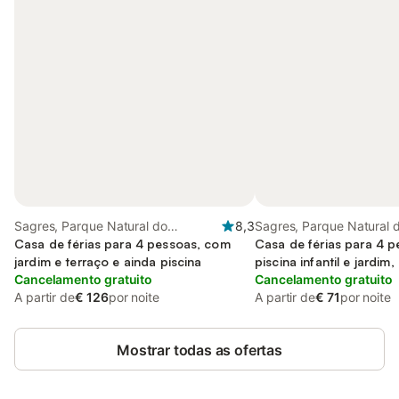
Sagres, Parque Natural do
8,3
Sagres, Parque Natural 
Sudoeste Alentejano e Costa
Casa de férias para 4 pessoas, com
Sudoeste Alentejano e C
Casa de férias para 4 
Vicentina
jardim e terraço e ainda piscina
Vicentina
piscina infantil e jardi
Cancelamento gratuito
estimação
Cancelamento gratuito
A partir de
€ 126
por noite
A partir de
€ 71
por noite
Mostrar todas as ofertas