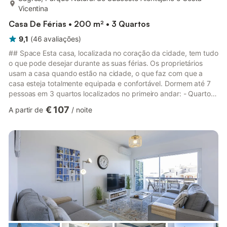
Vicentina
Casa De Férias • 200 m² • 3 Quartos
9,1
(
46
avaliações
)
## Space Esta casa, localizada no coração da cidade, tem tudo
o que pode desejar durante as suas férias. Os proprietários
usam a casa quando estão na cidade, o que faz com que a
casa esteja totalmente equipada e confortável. Dormem até 7
pessoas em 3 quartos localizados no primeiro andar: - Quarto
principal (suite) com cama de casal, casa de banho e varanda -
€ 107
A partir de
/
noite
Quarto duplo com pátio e casa de banho partilhada no corredor
- Quarto familiar com cama pequena de casal e de solteiro
(dormem até 3) e casa de banho partilhada no corredor No piso
de baixo encontrará uma espaçosa e luminosa sala de e...