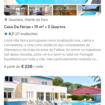
mais...
Quarteira, Distrito de Faro
Casa De Férias • 19 m² • 3 Quartos
8,7
(
37
avaliações
)
Linda villa típica portuguesa numa localização boa, calma e
conveniente, a uma curta distância das comodidades de
Vilamoura e da praia de areia da Falésia. Ao entrar no majestoso
hall desta moradia, pode vê-lo e senti-lo: está em Portugal!
Espalhados por toda a villa, mas particularmente notáveis no
corredor e na sala de estar, estão os típicos "azulejos"
€ 226
A partir de
/
noite
portugueses, os lindíssimos azulejos pintados à mão. Na sala há
uma ampla área de estar e uma lareira. Na sala de jantar
adjacente há uma grande mesa de jantar, e adjacente a esta
encontra-se a cozinha semiaberta. Está bem equipada com,
en...