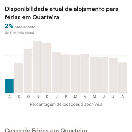
Disponibilidade atual de alojamento para
férias em Quarteira
2%
para agosto
48%
média anual
A
S
O
N
D
J
F
M
A
M
J
J
A
Percentagem de locações disponíveis
Casas de Férias em Quarteira