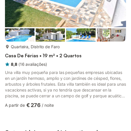
mais...
Quarteira, Distrito de Faro
Casa De Férias • 19 m² • 2 Quartos
8,8
(
16
avaliações
)
Una villa muy pequeña para las pequeñas empresas ubicadas
en un jardín hermoso, amplio y con jardines de césped, flores,
arbustos y árboles frutales. Esta villa también es ideal para unas
vacaciones activas, si ya no tendría que descansar en la
piscina, se puede cerrar a un campo de golf y parque acuático
y las instalaciones de Vilamoura están a sólo 5 minutos en
€ 276
A partir de
/
noite
coche. En los alrededores de Vilamoura hay muchos deportes
que puedes practicar. Hay cuatro campos de golf, tenis, bolera,
zonas de polígonos de tiro, se puede montar a caballo, vela,
pesca en alta mar, deportes acuáticos, ciclismo...