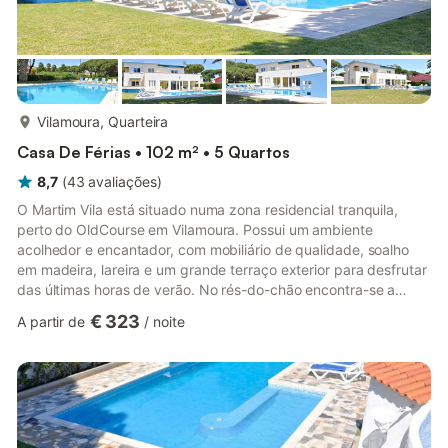
mais...
Vilamoura, Quarteira
Casa De Férias • 102 m² • 5 Quartos
8,7
(
43
avaliações
)
O Martim Vila está situado numa zona residencial tranquila,
perto do OldCourse em Vilamoura. Possui um ambiente
acolhedor e encantador, com mobiliário de qualidade, soalho
em madeira, lareira e um grande terraço exterior para desfrutar
das últimas horas de verão. No rés-do-chão encontra-se a
espaçosa sala de estar com lareira, uma cozinha moderna
€ 323
A partir de
/
noite
totalmente equipada e dois quartos com casa de banho
privativa. No primeiro andar encontram-se 2 quartos espaçosos
que partilham uma casa de banho com duche/banheira e uma
suite principal com casa de banho privativa. Dispõe de uma
grande piscina de...