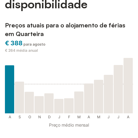
disponibilidade
Preços atuais para o alojamento de férias
em Quarteira
€ 388
para agosto
€ 264
média anual
A
S
O
N
D
J
F
M
A
M
J
J
A
Preço médio mensal