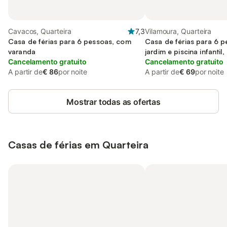
Cavacos, Quarteira
7,3
Vilamoura, Quarteira
Casa de férias para 6 pessoas, com
Casa de férias para 6 
varanda
jardim e piscina infanti
Cancelamento gratuito
estimação
Cancelamento gratuito
A partir de
€ 86
por noite
A partir de
€ 69
por noite
Mostrar todas as ofertas
Casas de férias em Quarteira