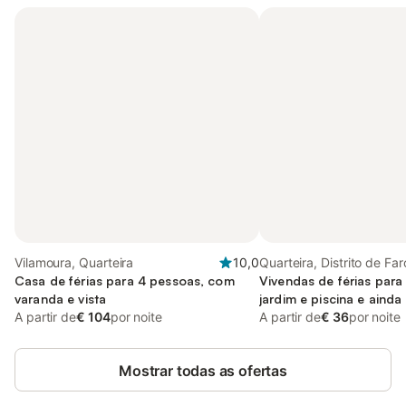
Vilamoura, Quarteira
10,0
Quarteira, Distrito de Far
Casa de férias para 4 pessoas, com
Vivendas de férias par
varanda e vista
jardim e piscina e ainda 
A partir de
€ 104
por noite
and vista
A partir de
€ 36
por noite
Mostrar todas as ofertas