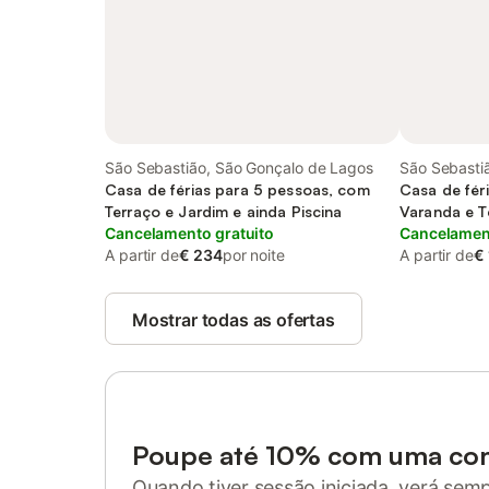
São Sebastião, São Gonçalo de Lagos
São Sebasti
Casa de férias para 5 pessoas, com
Casa de fér
Terraço e Jardim e ainda Piscina
Varanda e T
Cancelamento gratuito
Piscina
Cancelament
A partir de
€ 234
por noite
A partir de
€
Mostrar todas as ofertas
Poupe até 10% com uma co
Quando tiver sessão iniciada, verá sem