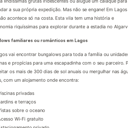
a lindíssimas grutas iridescentes ou alugue um caiaque para
dar a sua própria expedição. Mas não se engane! Em Lagos
não acontece só na costa. Esta vila tem uma história e
nomia riquíssimas para explorar durante a estadia no Algarv
lows familiares ou românticos em Lagos
os vai encontrar bungalows para toda a família ou unidade
as e propícias para uma escapadinha com o seu parceiro. 
itar os mais de 300 dias de sol anuais ou mergulhar nas ág
s, com um alojamento onde encontra:
iscinas privadas
ardins e terraços
istas sobre o oceano
cesso Wi-Fi gratuito
Estacionamento privado