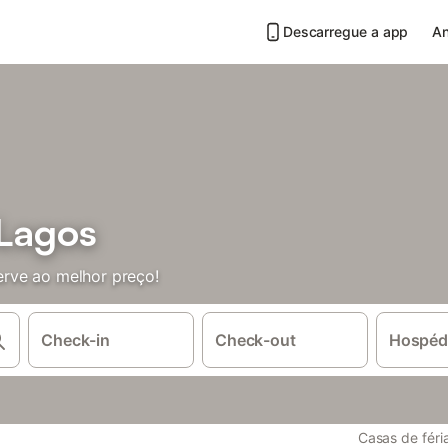
Descarregue a app
An
Lagos
rve ao melhor preço!
Check-in
Check-out
Hospéd
Casas de féri