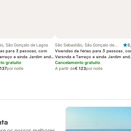
ão, São Gonçalo de Lagos
São Sebastião, São Gonçalo de
8
ias para 3 pessoas, com
Lagos
Vivendas de férias para 3 pessoas, c
erraço e ainda Jardim and
Varanda e Terraço e ainda Jardim and
o gratuito
Piscina
Cancelamento gratuito
 137
por noite
A partir de
€ 123
por noite
nta
pre os nossos melhores