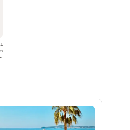
,4
om