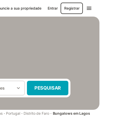
uncie a sua propriedade
Entrar
Registrar
PESQUISAR
es
·
·
·
as
Portugal
Distrito de Faro
Bungalows em Lagos