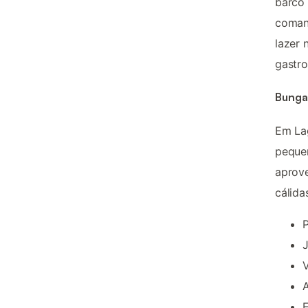
barco 
coman
lazer 
gastro
Bunga
Em Lag
pequen
aprove
cálida
P
J
V
A