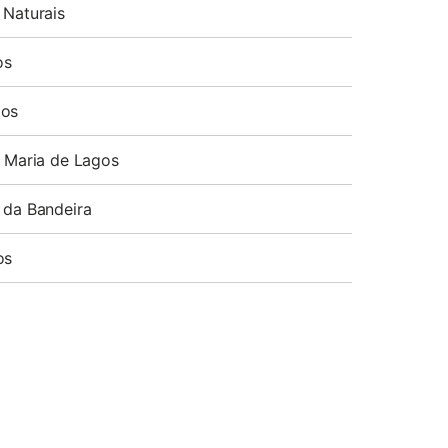
 Naturais
os
gos
a Maria de Lagos
 da Bandeira
os