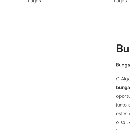
Lagos
Lagos
Bu
Bunga
O Alga
bunga
oportu
junto 
estes 
o sol,