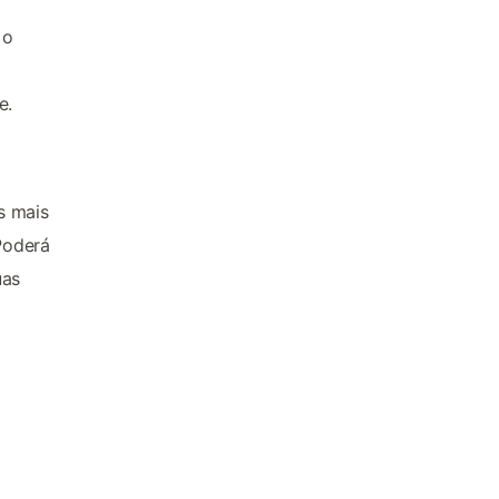
 o
e.
s mais
Poderá
uas