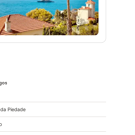
gos
 da Piedade
o