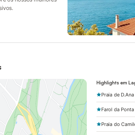
sivos.
s
Highlights em La
Praia de D.Ana
Farol da Ponta
Praia do Camil