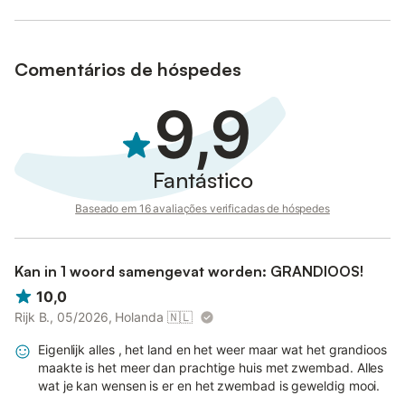
cabelo).
ZONA EXTERIOR:
Um grande terraço com uma mesa de jantar e um barbecue
embutido;
Comentários de hóspedes
Jardim (2.000 m²) com espreguiçadeiras;
Piscina privada (10 x 5 m, profundidade 1-2,2 m) com uma área
9,9
separada para crianças (3 m de diâmetro, 50 cm de
profundidade);
Casa de banho com sanita.
INFORMAÇÕES ADICIONAIS: aquecimento da piscina
Fantástico
disponível por um custo adicional.
Esta encantadora propriedade, oferece um retiro ideal numa
Baseado em 16 avaliações verificadas de hóspedes
das zonas mais procuradas de Vilamoura.
Número de licença 159457/AL
Kan in 1 woord samengevat worden: GRANDIOOS!
10,0
Rijk B., 05/2026, Holanda
🇳🇱
Eigenlijk alles , het land en het weer maar wat het grandioos
maakte is het meer dan prachtige huis met zwembad. Alles
wat je kan wensen is er en het zwembad is geweldig mooi.