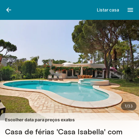
Fotos
Facilidades
Comentários
Listar casa
1
/
33
Escolher data para preços exatos
Casa de férias 'Casa Isabella' com