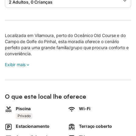
2 Adultos, 0 Crianças
Localizada em Vilamoura, perto do Oceânico Old Course e do
Campo de Golfe do Pinhal, esta moradia oferece o cenário
perfeito para uma grande família/grupo que procura conforto e
conveniência.
Apenas a 2 km da vibrante Marina de Vilamoura, esta
Exibir mais
propriedade goza de uma localização privilegiada numa
tranquila rua sem saída, perto das principais comodidades.
Com 5 quartos, cada um com uma casa de banho privativa, a
moradia possui uma bela piscina privada com uma área para
crianças, tornando-a ideal para férias em família. O interior
O que este local lhe oferece
espaçoso e cheio de luz está cuidadosamente mobilado com
atenção aos detalhes pelo proprietário cuidadoso.
Piscina
Wi-Fi
Privado
Um grande terraço, completo com um barbecue embutido e
uma mesa de jantar de tamanho considerável, é o local perfeito
Estacionamento
Terraço coberto
para o pequeno-almoço ou para refeições ao ar livre.
PISO TÉRREO: