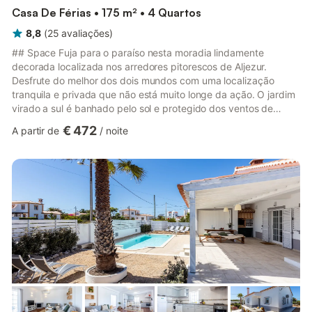
Casa De Férias • 175 m² • 4 Quartos
8,8
(
25
avaliações
)
## Space Fuja para o paraíso nesta moradia lindamente
decorada localizada nos arredores pitorescos de Aljezur.
Desfrute do melhor dos dois mundos com uma localização
tranquila e privada que não está muito longe da ação. O jardim
virado a sul é banhado pelo sol e protegido dos ventos de
norte, tornando-se o local perfeito para relaxar e descontrair.
€ 472
A partir de
/
noite
Ao entrar, será recebido por uma decoração rústica, mas
moderna, que o fará sentir-se em casa. A villa acomoda 8
hóspedes em 4 quartos separados, cada um com o seu charme
único. Cada quarto está equipado com colchões confortáveis
para garantir um...