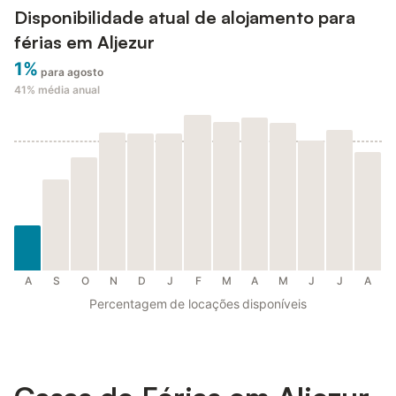
Disponibilidade atual de alojamento para
férias em Aljezur
1%
para agosto
41%
média anual
A
S
O
N
D
J
F
M
A
M
J
J
A
Percentagem de locações disponíveis