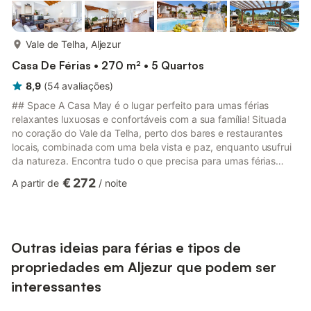
mais...
Vale de Telha, Aljezur
Casa De Férias • 270 m² • 5 Quartos
8,9
(
54
avaliações
)
## Space A Casa May é o lugar perfeito para umas férias
relaxantes luxuosas e confortáveis com a sua família! Situada
no coração do Vale da Telha, perto dos bares e restaurantes
locais, combinada com uma bela vista e paz, enquanto usufrui
da natureza. Encontra tudo o que precisa para umas férias
perfeitas! A casa oferece um grande jardim, com piscina,
€ 272
A partir de
/
noite
diferentes zonas de frio exteriores e uma zona de churrasco.
No interior existe uma grande, espaçosa e totalmente equipada
cozinha e sala de jantar. No rés-do-chão encontrará: Quarto 1:
cama de casal e quarto 2: 2 x camas individuais e no hall...
Outras ideias para férias e tipos de
propriedades em Aljezur que podem ser
interessantes