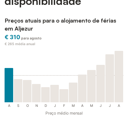
disponibilidade
Preços atuais para o alojamento de férias
em Aljezur
€ 310
para agosto
€ 265
média anual
A
S
O
N
D
J
F
M
A
M
J
J
A
Preço médio mensal