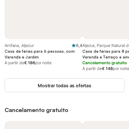
Arrifana, Aljezur
6,4
Aljezur, Parque Natural 
Casa de férias para 6 pessoas, com
Sudoeste Alentejano e C
Casa de férias para 8 
Varanda e Jardim
Vicentina
Varanda e Terraço e ai
A partir de
€ 186
por noite
Cancelamento gratuito
A partir de
€ 148
por noit
Mostrar todas as ofertas
Cancelamento gratuito