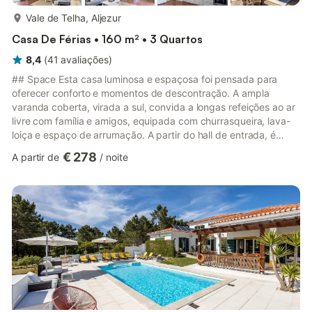
mais...
Vale de Telha, Aljezur
Casa De Férias • 160 m² • 3 Quartos
8,4
(
41
avaliações
)
## Space Esta casa luminosa e espaçosa foi pensada para
oferecer conforto e momentos de descontração. A ampla
varanda coberta, virada a sul, convida a longas refeições ao ar
livre com família e amigos, equipada com churrasqueira, lava-
loiça e espaço de arrumação. A partir do hall de entrada, é
possível aceder a todas as áreas da casa. À esquerda
€ 278
A partir de
/
noite
encontra-se a sala de estar e de jantar em plano aberto, com
grandes portas de vidro que deixam entrar muita luz natural e
dão acesso direto à varanda e à área da piscina. A cozinha está
totalmente equipada, incluindo fogão a gás e forno elétrico, p...