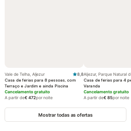
Vale de Telha, Aljezur
8,8
Aljezur, Parque Natural 
Casa de férias para 8 pessoas, com
Sudoeste Alentejano e C
Casa de férias para 4 
Terraço e Jardim e ainda Piscina
Vicentina
Varanda
Cancelamento gratuito
Cancelamento gratuito
A partir de
€ 472
por noite
A partir de
€ 85
por noite
Mostrar todas as ofertas