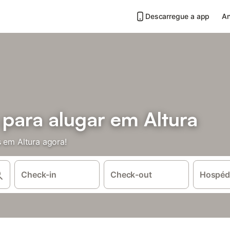
Descarregue a app
An
 para alugar em Altura
s em Altura agora!
Check-in
Check-out
Hospéd