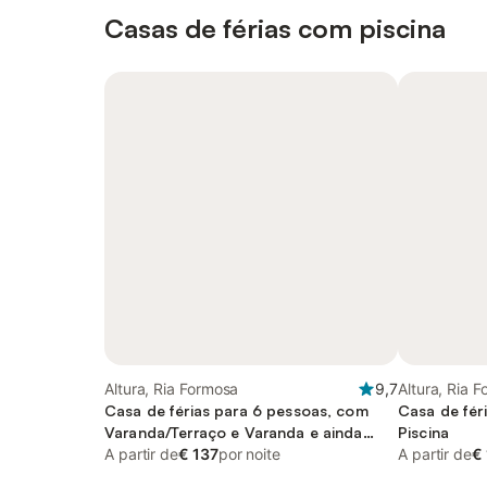
Casas de férias com piscina
Altura, Ria Formosa
9,7
Altura, Ria 
Casa de férias para 6 pessoas, com
Casa de fér
Varanda/Terraço e Varanda e ainda
Piscina
Terraço and Piscina
A partir de
€ 137
por noite
A partir de
€