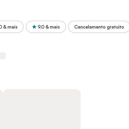
0
& mais
9,0
& mais
Cancelamento gratuito