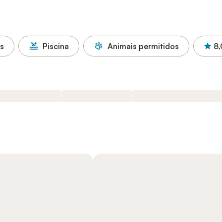
as
Piscina
Animais permitidos
8,