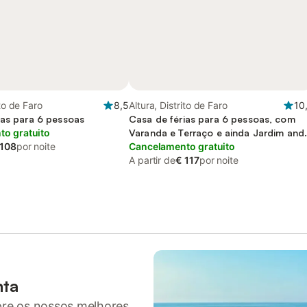
ito de Faro
8,5
Altura, Distrito de Faro
10
ias para 6 pessoas
Casa de férias para 6 pessoas, com
o gratuito
Varanda e Terraço e ainda Jardim and
 108
por noite
Piscina
Cancelamento gratuito
A partir de
€ 117
por noite
nta
pre os nossos melhores