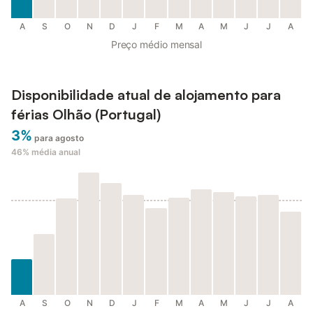
A
S
O
N
D
J
F
M
A
M
J
J
A
Preço médio mensal
Disponibilidade atual de alojamento para
férias Olhão (Portugal)
3%
para agosto
46%
média anual
A
S
O
N
D
J
F
M
A
M
J
J
A