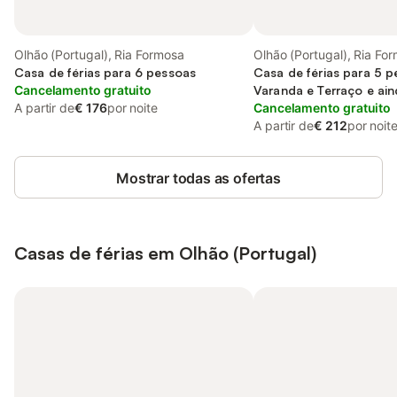
Olhão (Portugal), Ria Formosa
Olhão (Portugal), Ria Fo
Casa de férias para 6 pessoas
Casa de férias para 5 
Cancelamento gratuito
Varanda e Terraço e ain
A partir de
€ 176
por noite
Vista para o lago
Cancelamento gratuito
A partir de
€ 212
por noit
Mostrar todas as ofertas
Casas de férias em Olhão (Portugal)