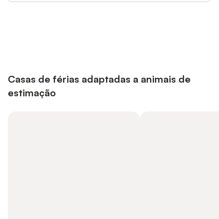
Poupe até 10% em muitos
Iniciar sessão
alojamentos com uma conta.
Casas de férias adaptadas a animais de
estimação