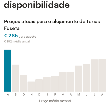
disponibilidade
Preços atuais para o alojamento de férias
Fuseta
€ 285
para agosto
€ 192
média anual
A
S
O
N
D
J
F
M
A
M
J
J
A
Preço médio mensal