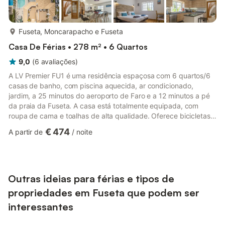
mais...
Fuseta, Moncarapacho e Fuseta
Casa De Férias • 278 m² • 6 Quartos
9,0
(
6
avaliações
)
A LV Premier FU1 é uma residência espaçosa com 6 quartos/6
casas de banho, com piscina aquecida, ar condicionado,
jardim, a 25 minutos do aeroporto de Faro e a 12 minutos a pé
da praia da Fuseta. A casa está totalmente equipada, com
roupa de cama e toalhas de alta qualidade. Oferece bicicletas
gratuitas, caiaque, paddle surf, matraquilhos e mais.
€ 474
A partir de
/
noite
Churrasqueira. Vistas deslumbrantes do mar da maioria das
janelas. Varanda espaçosa com vista panorâmica para o mar.
Carregador para veículos elétricos (taxa adicional). A LV
Premier Algarve- FU1 é uma espaçosa moradia com 6
quartos/6 casas de banh...
Outras ideias para férias e tipos de
propriedades em Fuseta que podem ser
interessantes