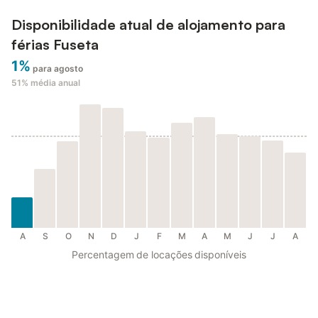
Disponibilidade atual de alojamento para
férias Fuseta
1%
para agosto
51%
média anual
A
S
O
N
D
J
F
M
A
M
J
J
A
Percentagem de locações disponíveis