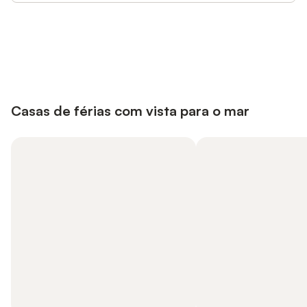
Poupe até 10% em muitos
Iniciar sessão
alojamentos com uma conta.
Casas de férias com vista para o mar