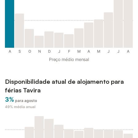
A
S
O
N
D
J
F
M
A
M
J
J
A
Preço médio mensal
Disponibilidade atual de alojamento para
férias Tavira
3%
para agosto
49%
média anual