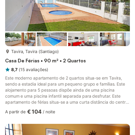
mais...
Tavira, Tavira (Santiago)
Casa De Férias • 90 m² • 2 Quartos
8,7
(
15
avaliações
)
Este moderno apartamento de 2 quartos situa-se em Tavira,
sendo a estadia ideal para um pequeno grupo e famílias. Este
alojamento para 5 pessoas dispõe ainda de uma piscina
comum e uma piscina infantil separada para desfrutar. Este
apartamento de férias situa-se a uma curta distância do centro
de Tavira. Neste centro da cidade velha, pode dar um passeio
€ 104
A partir de
/
noite
agradável pelas ruas estreitas e ao longo das margens do Rio
Gilão. Belas praias de areia (a 3 km) também estão ao seu
alcance. De Tavira, partem regularmente ferries para a Ilha de
Tavira, uma ilha encantadora de dunas em frente à costa. Es...