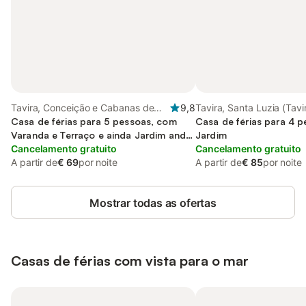
Tavira, Conceição e Cabanas de
9,8
Tavira, Santa Luzia (Tavi
Tavira
Casa de férias para 5 pessoas, com
Casa de férias para 4 
Varanda e Terraço e ainda Jardim and
Jardim
Piscina
Cancelamento gratuito
Cancelamento gratuito
A partir de
€ 69
por noite
A partir de
€ 85
por noite
Mostrar todas as ofertas
Casas de férias com vista para o mar