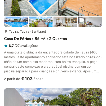
mais...
Tavira, Tavira (Santiago)
Casa De Férias • 85 m² • 2 Quartos
8,7
(
27
avaliações
)
A uma curta distância da encantadora cidade de Tavira (400
metros), este apartamento acolhedor está localizado no rés-do-
chão de um complexo moderno, num bairro tranquilo. A peça
central deste complexo é a agradável piscina comum com
piscina separada para crianças e chuveiro exterior. Após um
mergulho refrescante, pode relaxar ao sol numa das
€ 103
A partir de
/
noite
espreguiçadeiras do terraço. Ao redor da piscina existe
também um maravilhoso relvado; muito espaço! O apartamento
está bem conservado no interior e dispõe de comodidades de
luxo, como uma casa de banho com jacuzzi e um churrasco no
seu pátio privativo...