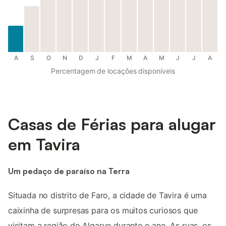
A
S
O
N
D
J
F
M
A
M
J
J
A
Percentagem de locações disponíveis
Casas de Férias para alugar
em Tavira
Um pedaço de paraíso na Terra
Situada no distrito de Faro, a cidade de Tavira é uma
caixinha de surpresas para os muitos curiosos que
visitam a região do Algarve durante o ano. As ruas, os