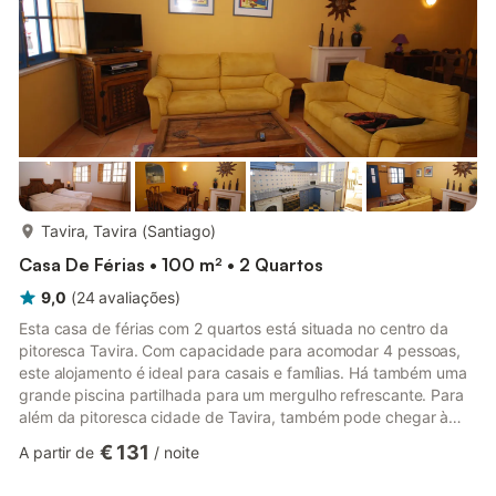
mais...
Tavira, Tavira (Santiago)
Casa De Férias • 100 m² • 2 Quartos
9,0
(
24
avaliações
)
Esta casa de férias com 2 quartos está situada no centro da
pitoresca Tavira. Com capacidade para acomodar 4 pessoas,
este alojamento é ideal para casais e famílias. Há também uma
grande piscina partilhada para um mergulho refrescante. Para
além da pitoresca cidade de Tavira, também pode chegar à
Praça da República, com vários cafés e esplanadas, em cinco
€ 131
A partir de
/
noite
minutos. Através do antigo mercado de peixe coberto, chega
ao ponto de embarque do ferry para a praia da Ilha de Tavira. A