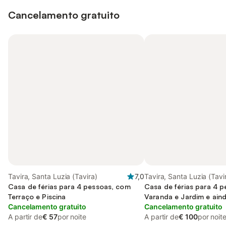
Cancelamento gratuito
Tavira, Santa Luzia (Tavira)
7,0
Tavira, Santa Luzia (Tavi
Casa de férias para 4 pessoas, com
Casa de férias para 4 
Terraço e Piscina
Varanda e Jardim e aind
Cancelamento gratuito
infantil
Cancelamento gratuito
A partir de
€ 57
por noite
A partir de
€ 100
por noit