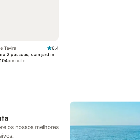
de Tavira
8,4
ra 2 pessoas, com jardim
 104
por noite
nta
pre os nossos melhores
sivos.