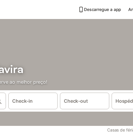
Descarregue a app
An
avira
rve ao melhor preço!
Check-in
Check-out
Hospéd
Casas de féri