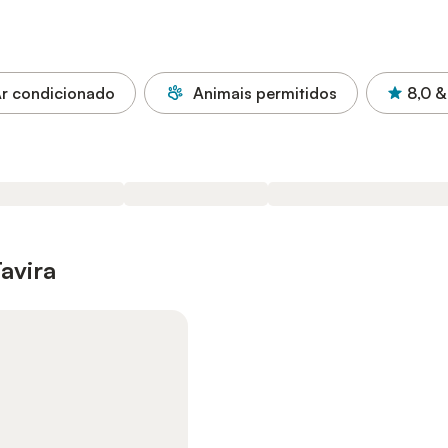
r condicionado
Animais permitidos
8,0
&
avira