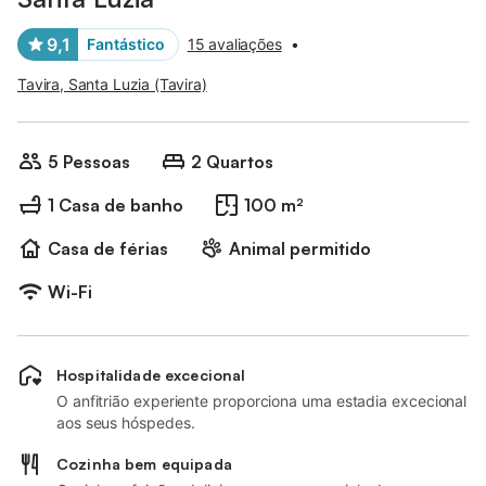
9,1
Fantástico
15 avaliações
•
Tavira, Santa Luzia (Tavira)
5 Pessoas
2 Quartos
1 Casa de banho
100 m²
Casa de férias
Animal permitido
Wi-Fi
Hospitalidade excecional
O anfitrião experiente proporciona uma estadia excecional
aos seus hóspedes.
Cozinha bem equipada