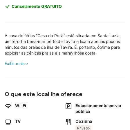
Cancelamento GRATUITO
A casa de férias "Casa da Praia" está situada em Santa Luzia,
um resort è beira-mar perto de Tavira e fica a apenas poucos
minutos das praias da ilha de Tavira. É, portanto, óptima para
explorar as cénicas praias e a maravilhosa costa.
A casa de férias de 100 m² consiste numa sala de estar, uma
Exibir mais
cozinha bem equipada, 2 quartos (um com 3 camas de solteiro)
bem como uma casa de banho e pode acomodar 5 pessoas.
Comodidades adicionais incluem Wi-Fi, uma máquina de lavar
roupa, ventoinhas, uma televisão e uma cadeira alta (a pedido).
O que este local lhe oferece
Um berço está disponível por uma taxa extra de €15. A partir
da casa de férias pode ir a pé para cafés, restaurantes de alta
Wi-Fi
Estacionamento em via
qualidade, um supermercado e uma farmácia, tudo em 5
pública
minutos (150-400 m), enquanto as praias arenosas da ilha de
Tavira ficam a poucos minutos de barco, que saem a 300 m da
TV
Cozinha
propriedade.
Privado