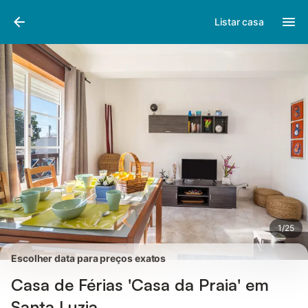
Fotos
Facilidades
Comentários
Listar casa
1
/
25
Escolher data para preços exatos
Casa de Férias 'Casa da Praia' em
Santa Luzia