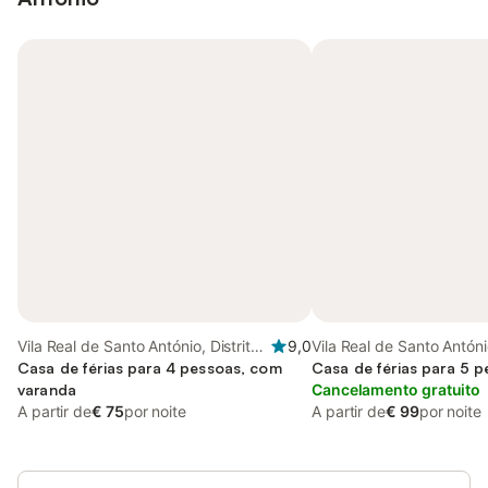
Vila Real de Santo António, Distrito
9,0
Vila Real de Santo António
de Faro
Casa de férias para 4 pessoas, com
de Faro
Casa de férias para 5 
varanda
Cancelamento gratuito
A partir de
€ 75
por noite
A partir de
€ 99
por noite