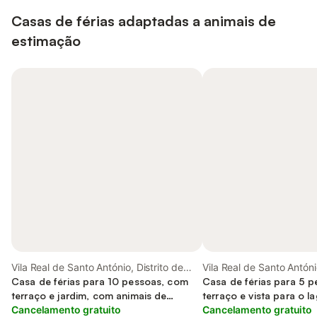
Casas de férias adaptadas a animais de
estimação
Vila Real de Santo António, Distrito de
Vila Real de Santo António
Faro
Casa de férias para 10 pessoas, com
de Faro
Casa de férias para 5 
terraço e jardim, com animais de
terraço e vista para o l
estimação
Cancelamento gratuito
varanda/terraço
Cancelamento gratuito