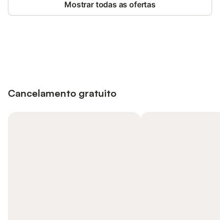
Mostrar todas as ofertas
Poupe até 10% em muitos
Iniciar sessão
alojamentos com uma conta.
Cancelamento gratuito