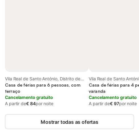
Vila Real de Santo António, Distrito de
Vila Real de Santo António
Faro
Casa de férias para 6 pessoas, com
Faro
Casa de férias para 4 
terraço
varanda
Cancelamento gratuito
Cancelamento gratuito
A partir de
€ 84
por noite
A partir de
€ 97
por noite
Mostrar todas as ofertas