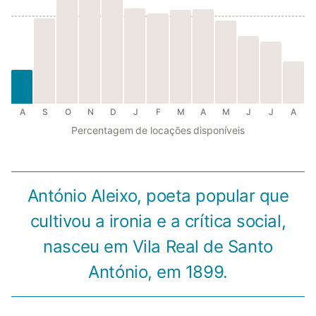
A
S
O
N
D
J
F
M
A
M
J
J
A
Percentagem de locações disponíveis
António Aleixo, poeta popular que
cultivou a ironia e a crítica social,
nasceu em Vila Real de Santo
António, em 1899.