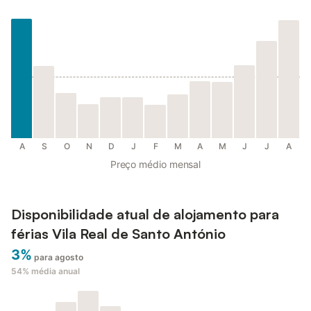
A
S
O
N
D
J
F
M
A
M
J
J
A
Preço médio mensal
Disponibilidade atual de alojamento para
férias Vila Real de Santo António
3%
para agosto
54%
média anual