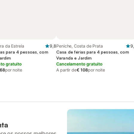
ra da Estrela
9,8
Peniche, Costa de Prata
9
ias para 4 pessoas, com
Casa de férias para 4 pessoas, com
ardim
Varanda e Jardim
o gratuito
Cancelamento gratuito
 68
por noite
A partir de
€ 108
por noite
nta
pre os nossos melhores