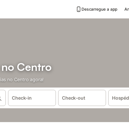
Descarregue a app
An
 no Centro
ias no Centro agora!
Check-in
Check-out
Hospéd