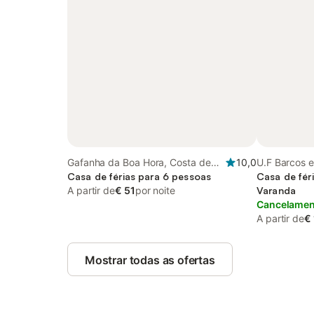
Gafanha da Boa Hora, Costa de
10,0
U.F Barcos e
Prata
Casa de férias para 6 pessoas
do Douro
Casa de fér
A partir de
€ 51
por noite
Varanda
Cancelament
A partir de
€
Mostrar todas as ofertas