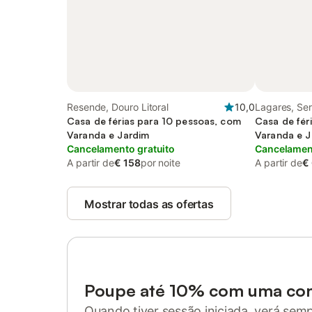
Resende, Douro Litoral
10,0
Lagares, Ser
Casa de férias para 10 pessoas, com
Casa de fér
Varanda e Jardim
Varanda e J
Cancelamento gratuito
Cancelament
A partir de
€ 158
por noite
A partir de
€
Mostrar todas as ofertas
Poupe até 10% com uma co
Quando tiver sessão iniciada, verá sem