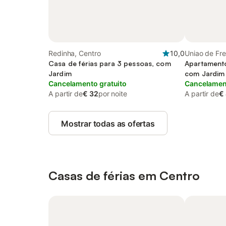
Redinha, Centro
10,0
Uniao de Fr
Casa de férias para 3 pessoas, com
Nova e Alca
Apartamento
Jardim
com Jardim
Cancelamento gratuito
Cancelament
A partir de
€ 32
por noite
A partir de
€
Mostrar todas as ofertas
Casas de férias em Centro