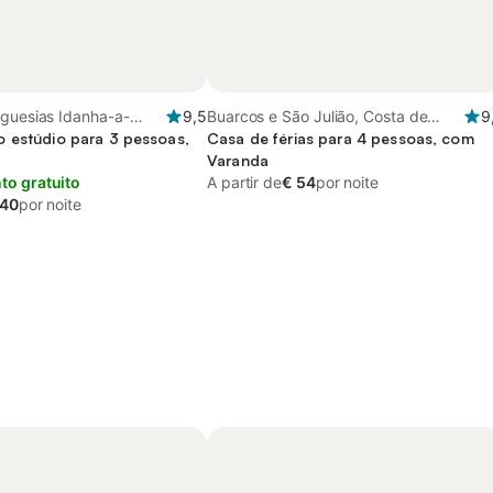
eguesias Idanha-a-
9,5
Buarcos e São Julião, Costa de
9
fozes, Centro
 estúdio para 3 pessoas,
Prata
Casa de férias para 4 pessoas, com
Varanda
o gratuito
A partir de
€ 54
por noite
 40
por noite