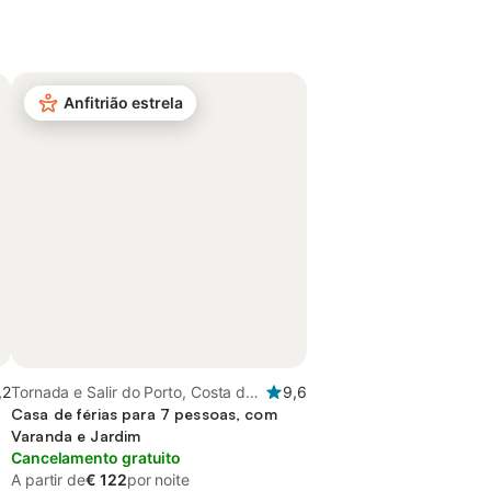
Anfitrião estrela
,2
Tornada e Salir do Porto, Costa de
9,6
Prata
Casa de férias para 7 pessoas, com
Varanda e Jardim
Cancelamento gratuito
A partir de
€ 122
por noite