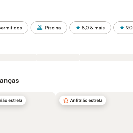
permitidos
Piscina
8,0
& mais
9,0
ianças
rião estrela
Anfitrião estrela