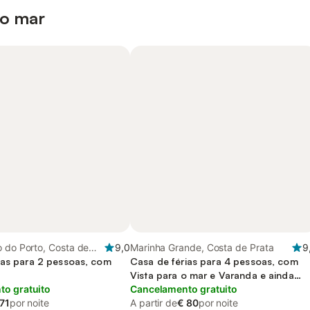
 o mar
 do Porto, Costa de
9,0
Marinha Grande, Costa de Prata
9
ias para 2 pessoas, com
Casa de férias para 4 pessoas, com
Vista para o mar e Varanda e ainda
o gratuito
Terraço
Cancelamento gratuito
71
por noite
A partir de
€ 80
por noite