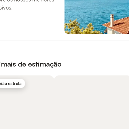
sivos.
nimais de estimação
rião estrela