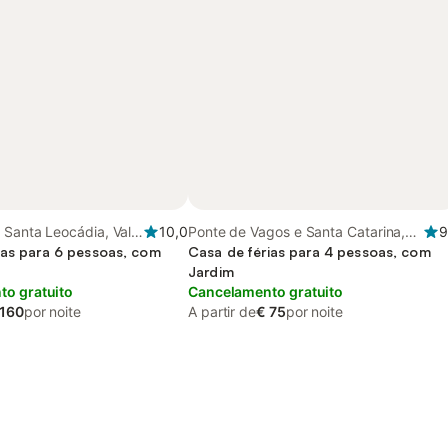
 Santa Leocádia, Vale
10,0
Ponte de Vagos e Santa Catarina,
9
ias para 6 pessoas, com
Costa de Prata
Casa de férias para 4 pessoas, com
Jardim
o gratuito
Cancelamento gratuito
 160
por noite
A partir de
€ 75
por noite