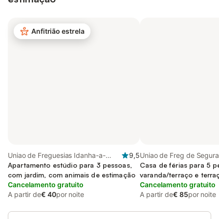
Anfitrião estrela
Uniao de Freguesias Idanha-a-
9,5
Uniao de Freg de Segura 
Nova e Alcafozes, Distrito de
Apartamento estúdio para 3 pessoas,
Distrito de Castelo Branc
Casa de férias para 5 
Castelo Branco
com jardim, com animais de estimação
varanda/terraço e terra
Cancelamento gratuito
Cancelamento gratuito
A partir de
€ 40
por noite
A partir de
€ 85
por noite