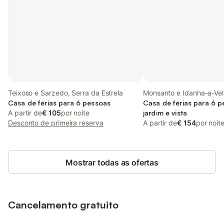
Teixoso e Sarzedo, Serra da Estrela
Monsanto e Idanha-a-Velh
Casa de férias para 6 pessoas
de Castelo Branco
Casa de férias para 6 
A partir de
€ 105
por noite
jardim e vista
Desconto de primeira reserva
A partir de
€ 154
por noit
Mostrar todas as ofertas
Cancelamento gratuito