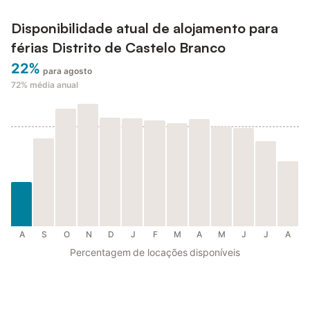
Disponibilidade atual de alojamento para
férias Distrito de Castelo Branco
22%
para agosto
72%
média anual
A
S
O
N
D
J
F
M
A
M
J
J
A
Percentagem de locações disponíveis