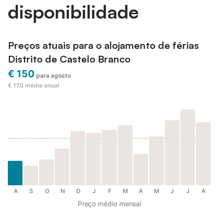
disponibilidade
Preços atuais para o alojamento de férias
Distrito de Castelo Branco
€ 150
para agosto
€ 170
média anual
A
S
O
N
D
J
F
M
A
M
J
J
A
Preço médio mensal