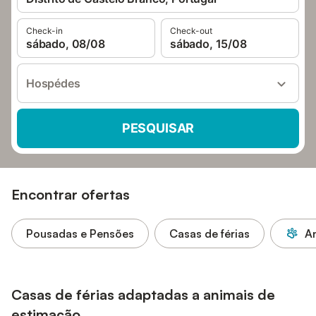
Check-in
Check-out
sábado, 08/08
sábado, 15/08
Hospédes
PESQUISAR
Encontrar ofertas
Pousadas e Pensões
Casas de férias
An
Casas de férias adaptadas a animais de
estimação