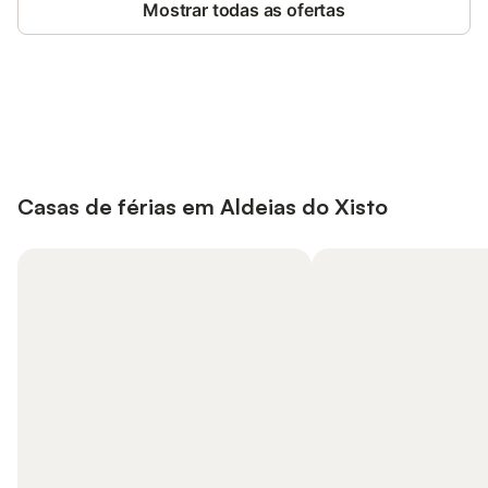
Mostrar todas as ofertas
Poupe até 10% em muitos
Iniciar sessão
alojamentos com uma conta.
Casas de férias em Aldeias do Xisto