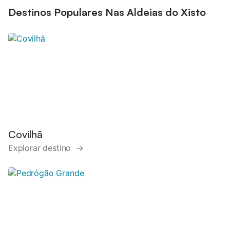
com cama de casal e uma cama individual, casa de banho,
Destinos Populares Nas Aldeias do Xisto
cozinh...
Covilhã
Explorar destino →