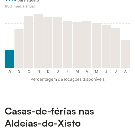
para agosto
68%
média anual
A
S
O
N
D
J
F
M
A
M
J
J
A
Percentagem de locações disponíveis
Casas-de-férias nas
Aldeias-do-Xisto