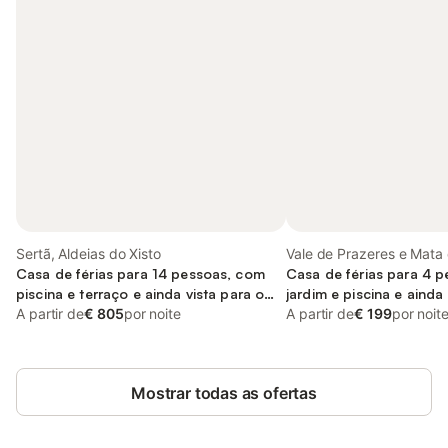
Sertã, Aldeias do Xisto
Vale de Prazeres e Mata 
Casa de férias para 14 pessoas, com
Aldeias do Xisto
Casa de férias para 4 
piscina e terraço e ainda vista para o
jardim e piscina e ainda 
lago and varanda/terraço
A partir de
€ 805
por noite
A partir de
€ 199
por noit
Mostrar todas as ofertas