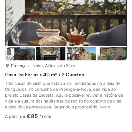
mais...
Proença-a-Nova, Aldeias do Xisto
Casa De Férias • 40 m² • 2 Quartos
Três casas de xisto que estão a ser restauradas na aldeia de
Cunqueiros, no concelho de Proença-a-Nova, dão vida ao
projeto Casas da Encosta. Aqui é possível reviver a história de
vida e a cultura dos habitantes da região no conforto de uma
aldeia típica portuguesa. Segundo o proprietário, Nuno
Caldeira, as casas estão a ser restauradas seguindo a tradição
€ 85
A partir de
/
noite
construtiva local, onde se destacam o xisto, a argila e a
madeira. Uma delas, a Casa da Lagariça, já abriu as suas
portas. A Casa da Lagariça é composta por 2 quartos, cada um