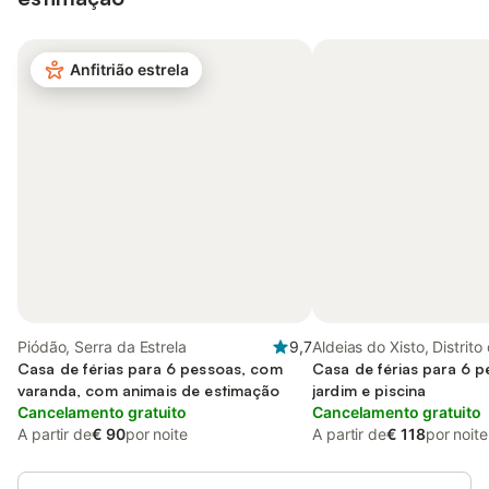
Anfitrião estrela
Piódão, Serra da Estrela
9,7
Aldeias do Xisto, Distrito
Casa de férias para 6 pessoas, com
Coimbra
Casa de férias para 6 
varanda, com animais de estimação
jardim e piscina
Cancelamento gratuito
Cancelamento gratuito
A partir de
€ 90
por noite
A partir de
€ 118
por noite