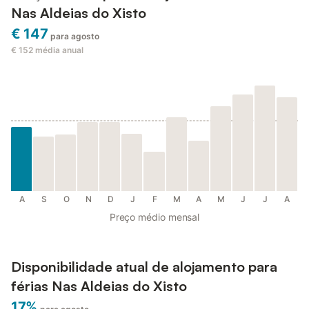
Nas Aldeias do Xisto
€ 147
para agosto
€ 152
média anual
A
S
O
N
D
J
F
M
A
M
J
J
A
Preço médio mensal
Disponibilidade atual de alojamento para
férias Nas Aldeias do Xisto
17%