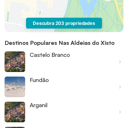
Descubra 203 propriedades
Destinos Populares Nas Aldeias do Xisto
Castelo Branco
Fundão
Arganil