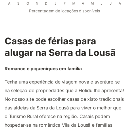
A
S
O
N
D
J
F
M
A
M
J
J
A
Percentagem de locações disponíveis
Casas de férias para
alugar na Serra da Lousã
Romance e piqueniques em família
Tenha uma experiência de viagem nova e aventure-se
na seleção de propriedades que a Holidu lhe apresenta!
No nosso site pode escolher casas de xisto tradicionais
das aldeias da Serra da Lousã para viver o melhor que
o Turismo Rural oferece na região. Casais podem
hospedar-se na romântica Vila da Lousã e famílias