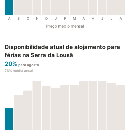
A
S
O
N
D
J
F
M
A
M
J
J
A
Preço médio mensal
Disponibilidade atual de alojamento para
férias na Serra da Lousã
20%
para agosto
76%
média anual