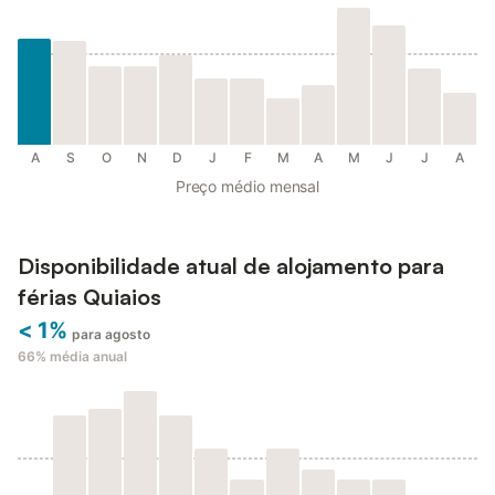
A
S
O
N
D
J
F
M
A
M
J
J
A
Preço médio mensal
Disponibilidade atual de alojamento para
férias Quiaios
< 1%
para agosto
66%
média anual