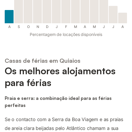
A
S
O
N
D
J
F
M
A
M
J
J
A
Percentagem de locações disponíveis
Casas de férias em Quiaios
Os melhores alojamentos
para férias
Praia e serra: a combinação ideal para as férias
perfeitas
Se o contacto com a Serra da Boa Viagem e as praias
de areia clara beijadas pelo Atlântico chamam a sua