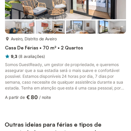
mais...
Aveiro, Distrito de Aveiro
Casa De Férias • 70 m² • 2 Quartos
9,3
(
8
avaliações
)
Somos GuestReady, um gestor de propriedade, e queremos
assegurar que a sua estadia será o mais suave e confortável
possível. Estamos disponíveis 24 horas por dia, 7 dias por
semana, caso necessite de qualquer assistência durante a sua
estadia. Tenha em atenção que esta é uma casa pessoal, por
isso, por favor, tome bem conta dela como se fosse a sua. A
€ 80
A partir de
/
noite
propriedade é facilmente acessível através de transportes
públicos e de carro. A estação ferroviária mais próxima fica
apenas a 5 minutos a pé. O Aeroporto Francisco Sá Carneiro
fica a 60 minutos de carro da propriedade. Esta é uma
propriedade...
Outras ideias para férias e tipos de