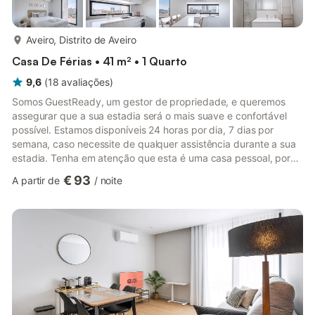
mais...
Aveiro, Distrito de Aveiro
Casa De Férias • 41 m² • 1 Quarto
9,6
(
18
avaliações
)
Somos GuestReady, um gestor de propriedade, e queremos
assegurar que a sua estadia será o mais suave e confortável
possível. Estamos disponíveis 24 horas por dia, 7 dias por
semana, caso necessite de qualquer assistência durante a sua
estadia. Tenha em atenção que esta é uma casa pessoal, por
isso, por favor, tome bem conta dela como se fosse a sua. A
€ 93
A partir de
/
noite
propriedade é facilmente acessível através de transportes
públicos e de carro. A estação ferroviária mais próxima, a
Estação de Aveiro, fica apenas a 1 minuto a pé. O Aeroporto
Francisco Sá Carneiro fica a 58 minutos de carro da
propriedade. E...