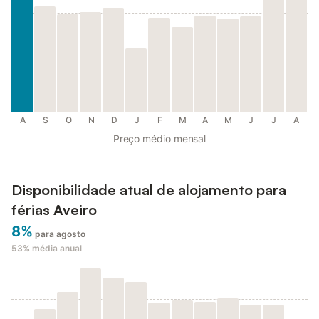
A
S
O
N
D
J
F
M
A
M
J
J
A
Preço médio mensal
Disponibilidade atual de alojamento para
férias Aveiro
8%
para agosto
53%
média anual