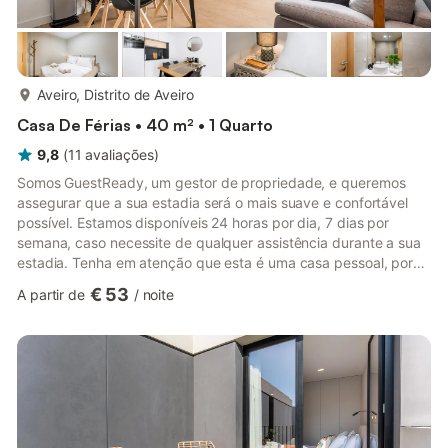
mais...
Aveiro, Distrito de Aveiro
Casa De Férias • 40 m² • 1 Quarto
9,8
(
11
avaliações
)
Somos GuestReady, um gestor de propriedade, e queremos
assegurar que a sua estadia será o mais suave e confortável
possível. Estamos disponíveis 24 horas por dia, 7 dias por
semana, caso necessite de qualquer assistência durante a sua
estadia. Tenha em atenção que esta é uma casa pessoal, por
isso, por favor, tome bem conta dela como se fosse a sua. A
€ 53
A partir de
/
noite
propriedade é facilmente acessível através de transportes
públicos e de carro. A estação ferroviária mais próxima, a
Estação de Aveiro, fica apenas a 3 minutos a pé. O Aeroporto
Francisco Sá Carneiro fica a 60 minutos de carro da
propriedade. ...