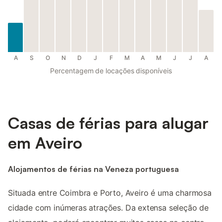
A
S
O
N
D
J
F
M
A
M
J
J
A
Percentagem de locações disponíveis
Casas de férias para alugar
em Aveiro
Alojamentos de férias na Veneza portuguesa
Situada entre Coimbra e Porto, Aveiro é uma charmosa
cidade com inúmeras atrações. Da extensa seleção de