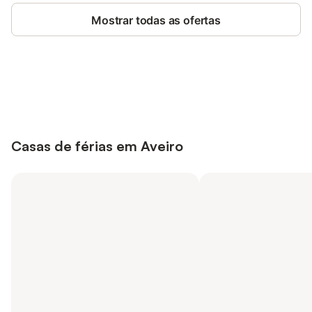
Mostrar todas as ofertas
Poupe até 10% em muitos
Iniciar sessão
alojamentos com uma conta.
Casas de férias em Aveiro