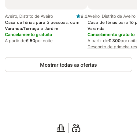
Aveiro, Distrito de Aveiro
9,0
Aveiro, Distrito de Aveiro
Casa de férias para 5 pessoas, com
Casa de férias para 16
Varanda/Terraço e Jardim
Varanda
Cancelamento gratuito
Cancelamento gratuito
A partir de
€ 50
por noite
A partir de
€ 300
por noit
Desconto de primeira re
Mostrar todas as ofertas
Poupe até 10% em muitos
Iniciar sessão
alojamentos com uma conta.