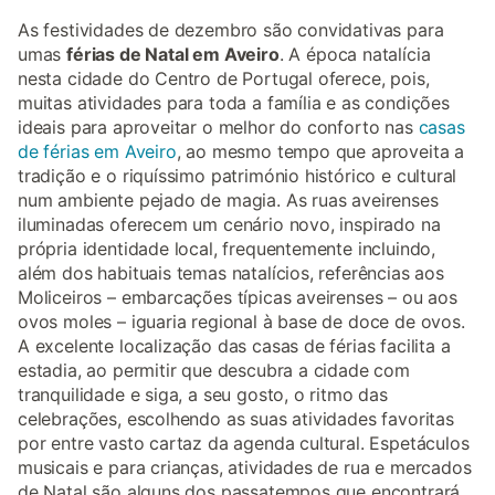
As festividades de dezembro são convidativas para
umas
férias de Natal em Aveiro
. A época natalícia
nesta cidade do Centro de Portugal oferece, pois,
muitas atividades para toda a família e as condições
ideais para aproveitar o melhor do conforto nas
casas
de férias em Aveiro
, ao mesmo tempo que aproveita a
tradição e o riquíssimo património histórico e cultural
num ambiente pejado de magia. As ruas aveirenses
iluminadas oferecem um cenário novo, inspirado na
própria identidade local, frequentemente incluindo,
além dos habituais temas natalícios, referências aos
Moliceiros – embarcações típicas aveirenses – ou aos
ovos moles – iguaria regional à base de doce de ovos.
A excelente localização das casas de férias facilita a
estadia, ao permitir que descubra a cidade com
tranquilidade e siga, a seu gosto, o ritmo das
celebrações, escolhendo as suas atividades favoritas
por entre vasto cartaz da agenda cultural. Espetáculos
musicais e para crianças, atividades de rua e mercados
de Natal são alguns dos passatempos que encontrará