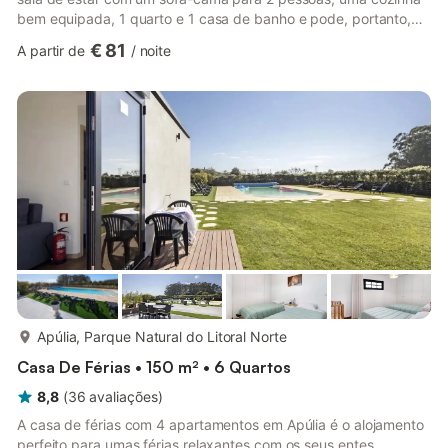
bem equipada, 1 quarto e 1 casa de banho e pode, portanto,
acomodar um máximo de 4 pessoas. Comodidades adicionais
€ 81
A partir de
/
noite
incluem Wi-Fi de alta velocidade (adequado para chamadas de
vídeo), uma televisão inteligente com serviços de streaming,
uma ventoinha, uma consola de jogos, aquecimento, bem como
livros e brinquedos para crianças. Está também disponível um
b...
mais...
Apúlia, Parque Natural do Litoral Norte
Casa De Férias • 150 m² • 6 Quartos
8,8
(
36
avaliações
)
A casa de férias com 4 apartamentos em Apúlia é o alojamento
perfeito para umas férias relaxantes com os seus entes