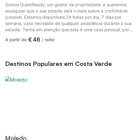
Somos GuestReady, um gestor de propriedade, e queremos
assegurar que a sua estadia será o mais suave e confortável
possível. Estamos disponíveis 24 horas por dia, 7 dias por
semana, caso necessite de qualquer assistência durante a sua
estadia. Tenha em atenção que esta é uma casa pessoal, por
isso, por favor, tome bem conta dela como se fosse a sua. A
€ 46
A partir de
/
noite
melhor maneira de chegar à propriedade é de carro ou táxi. O
Aeroporto Francisco Sá Carneiro fica a apenas 30 minutos de
carro. Esta propriedade é de auto check-in, e será solicitado
que verifique a sua identidade antes de fazer o check-in na ...
Destinos Populares em Costa Verde
Moledo