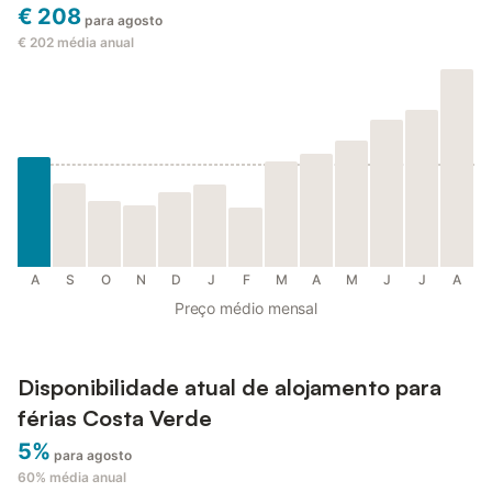
€ 208
para agosto
€ 202
média anual
A
S
O
N
D
J
F
M
A
M
J
J
A
Preço médio mensal
Disponibilidade atual de alojamento para
férias Costa Verde
5%
para agosto
60%
média anual