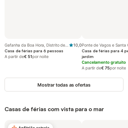
Gafanha da Boa Hora, Distrito de
10,0
Ponte de Vagos e Santa 
Aveiro
Casa de férias para 6 pessoas
Distrito de Aveiro
Casa de férias para 4 
A partir de
€ 51
por noite
jardim
Cancelamento gratuito
A partir de
€ 75
por noite
Mostrar todas as ofertas
Casas de férias com vista para o mar
Anfitrião estrela