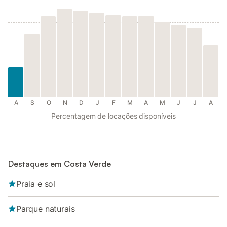
A
S
O
N
D
J
F
M
A
M
J
J
A
Percentagem de locações disponíveis
Destaques em Costa Verde
Praia e sol
Parque naturais