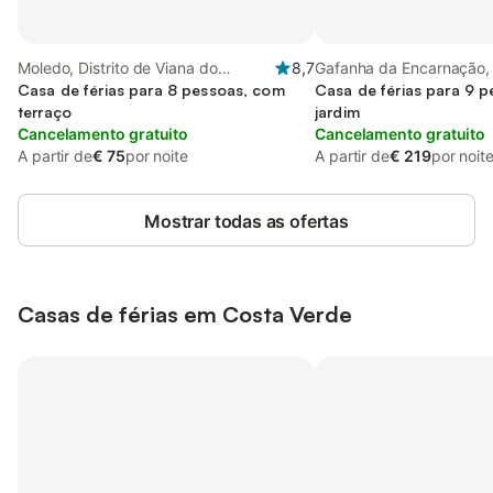
Moledo, Distrito de Viana do
8,7
Gafanha da Encarnação,
Castelo
Casa de férias para 8 pessoas, com
Nova
Casa de férias para 9 
terraço
jardim
Cancelamento gratuito
Cancelamento gratuito
A partir de
€ 75
por noite
A partir de
€ 219
por noit
Mostrar todas as ofertas
Casas de férias em Costa Verde