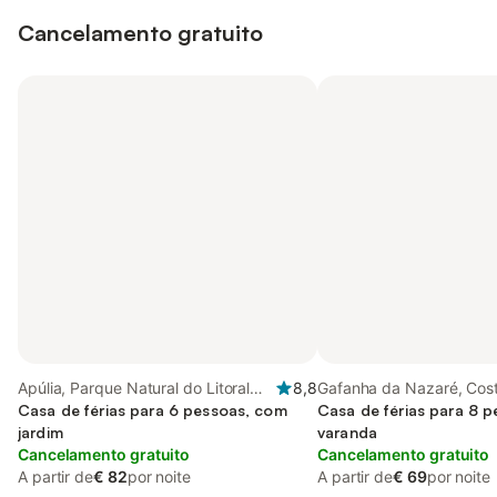
Cancelamento gratuito
Apúlia, Parque Natural do Litoral
8,8
Gafanha da Nazaré, Cos
Norte
Casa de férias para 6 pessoas, com
Casa de férias para 8 
jardim
varanda
Cancelamento gratuito
Cancelamento gratuito
A partir de
€ 82
por noite
A partir de
€ 69
por noite