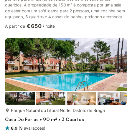
queridos. A propriedade de 150 m² é composta por uma sala
de estar com um sofá-cama para 2 pessoas, uma cozinha bem
equipada, 6 quartos e 4 casas de banho, podendo acomodar
até 19 pessoas. As comodidades adicionais incluem Wi-Fi de
€ 650
A partir de
/
noite
alta velocidade (adequado para chamadas de vídeo), uma
televisão inteligente com serviços de streaming, ventoinha e
máquina de lavar roupa. Além disso, há uma mesa de ténis de
mesa disponível na propriedade e um berço também está
disponível. Esta ac...
mais...
Parque Natural do Litoral Norte, Distrito de Braga
Casa De Férias • 90 m² • 3 Quartos
8,9
(
9
avaliações
)