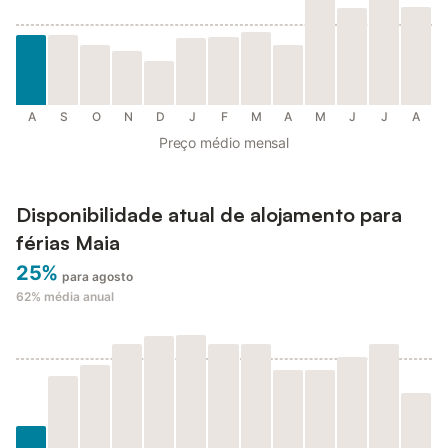
A
S
O
N
D
J
F
M
A
M
J
J
A
Preço médio mensal
Disponibilidade atual de alojamento para
férias Maia
25%
para agosto
62%
média anual