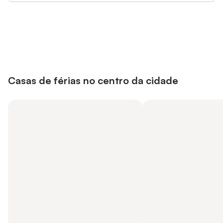
Poupe até 10% em muitos
Iniciar sessão
alojamentos com uma conta.
Casas de férias no centro da cidade