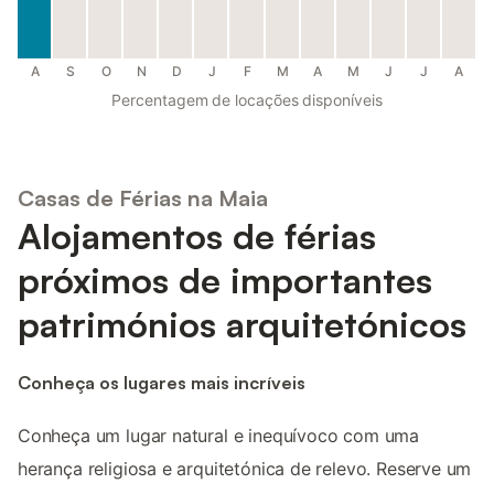
A
S
O
N
D
J
F
M
A
M
J
J
A
Percentagem de locações disponíveis
Casas de Férias na Maia
Alojamentos de férias
próximos de importantes
patrimónios arquitetónicos
Conheça os lugares mais incríveis
Conheça um lugar natural e inequívoco com uma
herança religiosa e arquitetónica de relevo. Reserve um