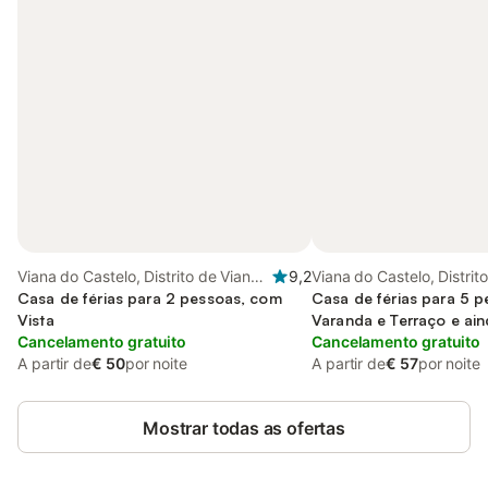
Viana do Castelo, Distrito de Viana
9,2
Viana do Castelo, Distrit
do Castelo
Casa de férias para 2 pessoas, com
do Castelo
Casa de férias para 5 
Vista
Varanda e Terraço e ain
Cancelamento gratuito
Cancelamento gratuito
A partir de
€ 50
por noite
A partir de
€ 57
por noite
Mostrar todas as ofertas