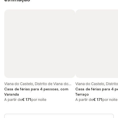
Viana do Castelo, Distrito de Viana do
Viana do Castelo, Distrit
Castelo
Casa de férias para 4 pessoas, com
Castelo
Casa de férias para 4 
Varanda
Terraço
A partir de
€ 171
por noite
A partir de
€ 171
por noite