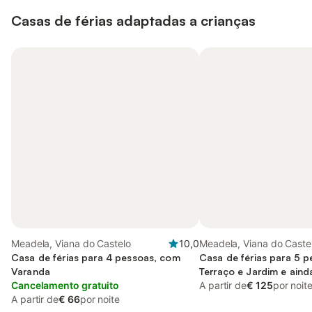
Casas de férias adaptadas a crianças
Meadela, Viana do Castelo
10,0
Meadela, Viana do Caste
Casa de férias para 4 pessoas, com
Casa de férias para 5 
Varanda
Terraço e Jardim e aind
Cancelamento gratuito
Vista
A partir de
€ 125
por noit
A partir de
€ 66
por noite