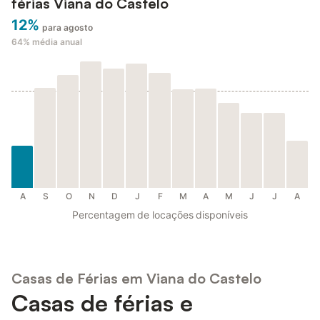
férias Viana do Castelo
12%
para agosto
64%
média anual
A
S
O
N
D
J
F
M
A
M
J
J
A
Percentagem de locações disponíveis
Casas de Férias em Viana do Castelo
Casas de férias e