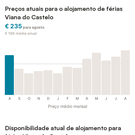
Preços atuais para o alojamento de férias
Viana do Castelo
€ 235
para agosto
€ 186
média anual
A
S
O
N
D
J
F
M
A
M
J
J
A
Preço médio mensal
Disponibilidade atual de alojamento para