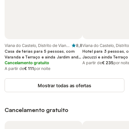
Viana do Castelo, Distrito de Viana
8,8
Viana do Castelo, Distrit
do Castelo
Casa de férias para 5 pessoas, com
do Castelo
Hotel para 3 pessoas, 
Varanda e Terraço e ainda Jardim and
Jacuzzi e ainda Terraço
Vista
Cancelamento gratuito
A partir de
€ 235
por noit
A partir de
€ 111
por noite
Mostrar todas as ofertas
Cancelamento gratuito