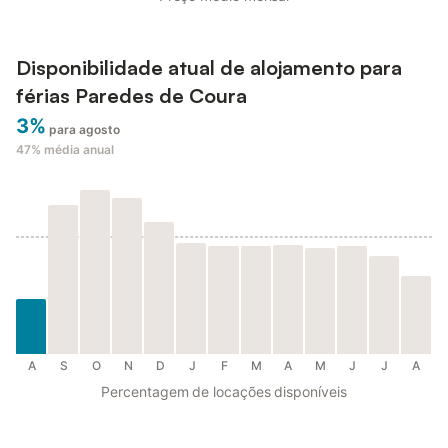
Disponibilidade atual de alojamento para
férias Paredes de Coura
3%
para agosto
47%
média anual
A
S
O
N
D
J
F
M
A
M
J
J
A
Percentagem de locações disponíveis