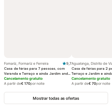
Fomariz, Formariz e Ferreira
9,7
Agualonga, Distrito de V
Casa de férias para 7 pessoas, com
Castelo
Casa de férias para 2 
Varanda e Terraço e ainda Jardim and
Terraço e Jardim e aind
Piscina
Cancelamento gratuito
Cancelamento gratuito
A partir de
€ 170
por noite
A partir de
€ 70
por noite
Mostrar todas as ofertas