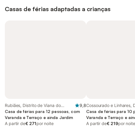
Casas de férias adaptadas a crianças
Rubiães, Distrito de Viana do
9,8
Cossourado e Linhares, D
Castelo
Casa de férias para 12 pessoas, com
Viana do Castelo
Casa de férias para 10
Varanda e Terraço e ainda Jardim
Varanda e Terraço e ai
A partir de
€ 271
por noite
Piscina
A partir de
€ 219
por noit