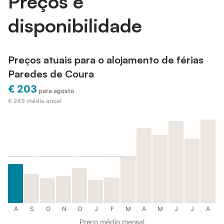
Preços e
disponibilidade
Preços atuais para o alojamento de férias
Paredes de Coura
€ 203
para agosto
€ 249
média anual
A
S
O
N
D
J
F
M
A
M
J
J
A
Preço médio mensal