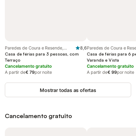
Paredes de Coura e Resende,
8,6
Paredes de Coura e Res
Distrito de Viana do Castelo
Casa de férias para 3 pessoas, com
Distrito de Viana do Cast
Casa de férias para 6 
Terraço
Varanda e Vista
Cancelamento gratuito
Cancelamento gratuito
A partir de
€ 79
por noite
A partir de
€ 99
por noite
Mostrar todas as ofertas
Cancelamento gratuito