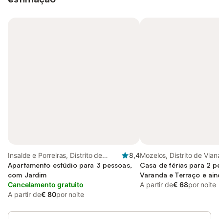
Insalde e Porreiras, Distrito de
8,4
Mozelos, Distrito de Vian
Viana do Castelo
Apartamento estúdio para 3 pessoas,
Castelo
Casa de férias para 2 
com Jardim
Varanda e Terraço e ai
Cancelamento gratuito
Vista
A partir de
€ 68
por noite
A partir de
€ 80
por noite