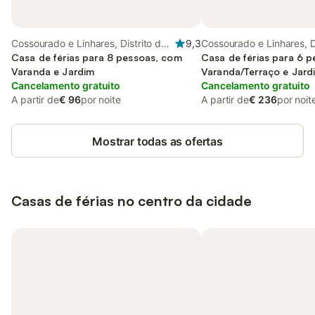
Cossourado e Linhares, Distrito de
9,3
Cossourado e Linhares, D
Viana do Castelo
Casa de férias para 8 pessoas, com
Viana do Castelo
Casa de férias para 6 
Varanda e Jardim
Varanda/Terraço e Jard
Cancelamento gratuito
Piscina
Cancelamento gratuito
A partir de
€ 96
por noite
A partir de
€ 236
por noit
Mostrar todas as ofertas
Casas de férias no centro da cidade