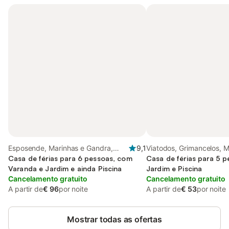
Esposende, Marinhas e Gandra,
9,1
Viatodos, Grimancelos, M
Parque Natural do Litoral Norte
Casa de férias para 6 pessoas, com
Monte de Fralães, Distri
Casa de férias para 5 
Varanda e Jardim e ainda Piscina
Jardim e Piscina
Cancelamento gratuito
Cancelamento gratuito
A partir de
€ 96
por noite
A partir de
€ 53
por noite
Mostrar todas as ofertas