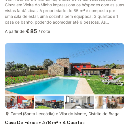
Cinza em Vieira do Minho impressiona os hóspedes com as suas
vistas fantásticas. A propriedade de 65 m² é composta por
uma sala de estar, uma cozinha bem equipada, 3 quartos e 1
casa de banho, podendo acomodar até 6 pessoas. As
comodidades adicionais incluem Wi-Fi, uma televisão inteligente
€ 85
A partir de
/
noite
com serviços de streaming, máquina de lavar roupa, consola de
jogos, bem como livros e brinquedos para crianças. Este
alojamento dispõe de ar condicionado na sala e cozinha. O
espaço exterior privado oferece jardim e terraço aberto, além
de um terr...
mais...
Tamel (Santa Leocádia) e Vilar do Monte, Distrito de Braga
Casa De Férias • 378 m² • 4 Quartos