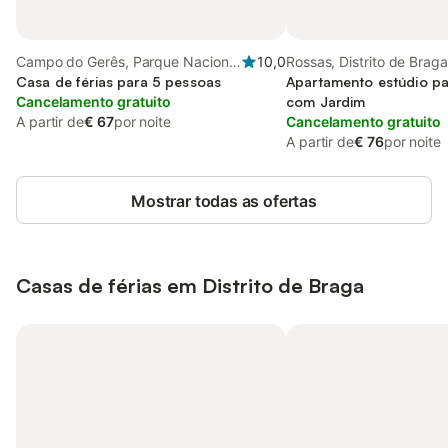
Campo do Gerês, Parque Nacional
10,0
Rossas, Distrito de Braga
da Peneda-Gerês
Casa de férias para 5 pessoas
Apartamento estúdio pa
Cancelamento gratuito
com Jardim
A partir de
€ 67
por noite
Cancelamento gratuito
A partir de
€ 76
por noite
Mostrar todas as ofertas
Casas de férias em Distrito de Braga