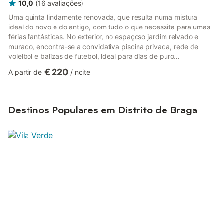
10,0
(
16
avaliações
)
Uma quinta lindamente renovada, que resulta numa mistura
ideal do novo e do antigo, com tudo o que necessita para umas
férias fantásticas. No exterior, no espaçoso jardim relvado e
murado, encontra-se a convidativa piscina privada, rede de
voleibol e balizas de futebol, ideal para dias de puro
relaxamento ao sol ou para entreter famílias. Com vista para o
€ 220
A partir de
/
noite
jardim, descobrirá várias áreas para desfrutar de uma refeição
ao ar livre ou de uma bebida refrescante, com um terraço de
jantar completo com churrasqueira embutida e forno a lenha.
Existe também um terraço coberto para relaxar com sofás ...
Destinos Populares em Distrito de Braga