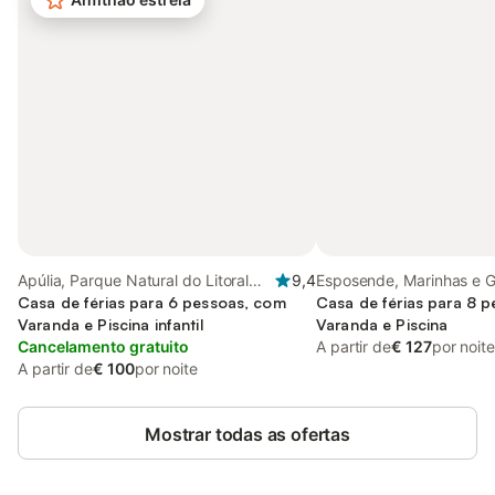
Apúlia, Parque Natural do Litoral
9,4
Esposende, Marinhas e 
Norte
Casa de férias para 6 pessoas, com
Parque Natural do Litora
Casa de férias para 8 
Varanda e Piscina infantil
Varanda e Piscina
Cancelamento gratuito
A partir de
€ 127
por noite
A partir de
€ 100
por noite
Mostrar todas as ofertas