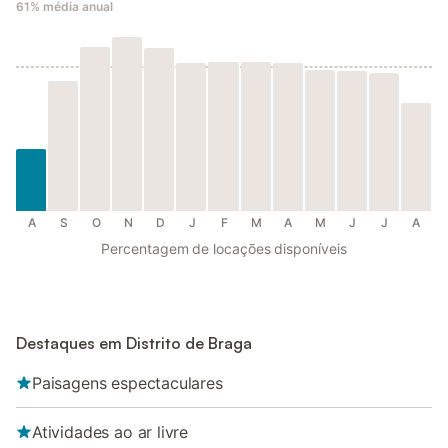
61%
média anual
A
S
O
N
D
J
F
M
A
M
J
J
A
Percentagem de locações disponíveis
Destaques em Distrito de Braga
Paisagens espectaculares
Atividades ao ar livre