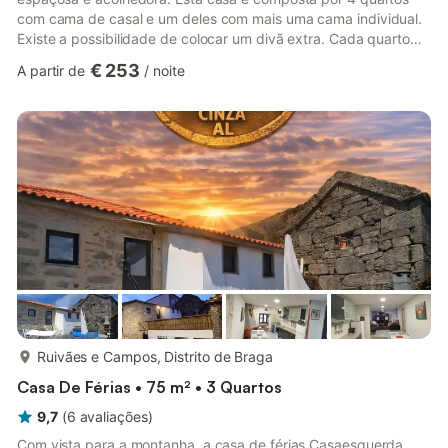
com cama de casal e um deles com mais uma cama individual.
Existe a possibilidade de colocar um divã extra. Cada quarto
dispõe de casa de banho privativa. A cozinha e a sala estão
€ 253
A partir de
/
noite
totalmente equipadas. Dispõem de estacionamento gratuito,
piscina e churrasqueira privativas.
mais...
Ruivães e Campos, Distrito de Braga
Casa De Férias • 75 m² • 3 Quartos
9,7
(
6
avaliações
)
Com vista para a montanha, a casa de férias Casaesquerda