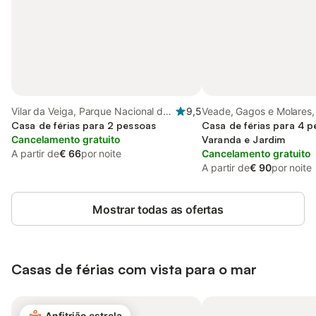
Vilar da Veiga, Parque Nacional da
9,5
Veade, Gagos e Molares, 
Peneda-Gerês
Casa de férias para 2 pessoas
Braga
Casa de férias para 4 
Cancelamento gratuito
Varanda e Jardim
A partir de
€ 66
por noite
Cancelamento gratuito
A partir de
€ 90
por noite
Mostrar todas as ofertas
Casas de férias com vista para o mar
Anfitrião estrela