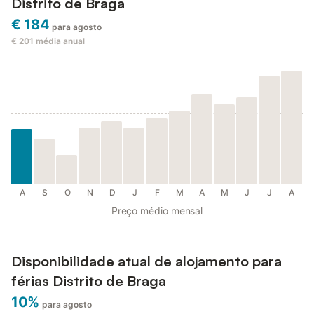
Distrito de Braga
€ 184
para agosto
€ 201
média anual
A
S
O
N
D
J
F
M
A
M
J
J
A
Preço médio mensal
Disponibilidade atual de alojamento para
férias Distrito de Braga
10%
para agosto