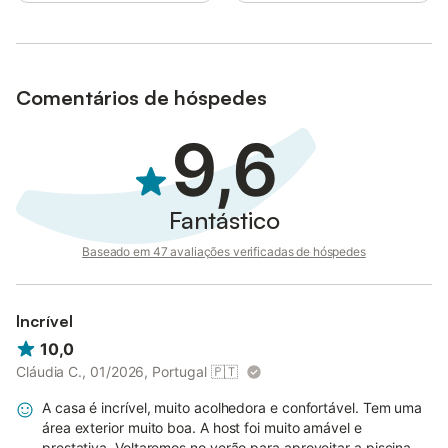
Guimarães, as serras de Nossa Sra. da Graça e do Viso, as
Fisgas de Ermelo e várias praias fluviais.
Línguas faladas: Inglês, Espanhol, Francês, Português
Comentários de hóspedes
9,6
Fantástico
Baseado em 47 avaliações verificadas de hóspedes
Incrível
10,0
Cláudia C., 01/2026, Portugal
🇵🇹
A casa é incrível, muito acolhedora e confortável. Tem uma
área exterior muito boa. A host foi muito amável e
prestativa. Voltaremos no verão para aproveitar a piscina