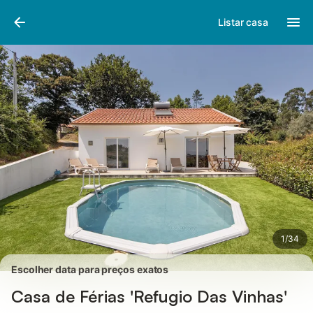
Fotos
Facilidades
Comentários
Listar casa
1
/
34
Escolher data para preços exatos
Casa de Férias 'Refugio Das Vinhas'