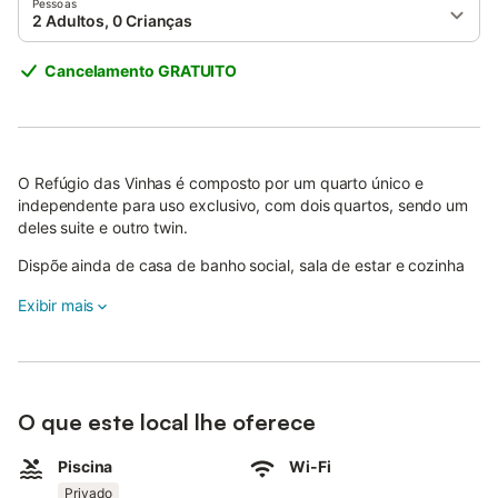
Pessoas
2 Adultos, 0 Crianças
Cancelamento GRATUITO
O Refúgio das Vinhas é composto por um quarto único e
independente para uso exclusivo, com dois quartos, sendo um
deles suite e outro twin.
Dispõe ainda de casa de banho social, sala de estar e cozinha
em plano aberto.
Exibir mais
O alojamento está totalmente mobilado e equipado com todos
os electrodomésticos necessários para a sua estadia.
Os hóspedes também podem utilizar exclusivamente a piscina
exterior, dando-lhes toda a privacidade de que necessitam.
O que este local lhe oferece
A piscina está disponível de 1 de maio a 15 de outubro.
Piscina
Wi-Fi
O alojamento dispõe ainda de uma zona de churrasco para uso
exclusivo, uma área de lazer envolvente e estacionamento
Privado