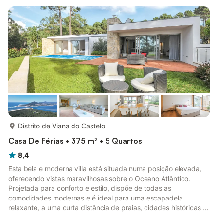
luminosa e expansiva que combina harmoniosamente o
conforto do interior com o encanto do exterior. Este espaço
lindamente concebido abre-se diretamente para um terraço
pavimentado e p...
mais...
Distrito de Viana do Castelo
Casa De Férias • 375 m² • 5 Quartos
8,4
Esta bela e moderna villa está situada numa posição elevada,
oferecendo vistas maravilhosas sobre o Oceano Atlântico.
Projetada para conforto e estilo, dispõe de todas as
comodidades modernas e é ideal para uma escapadela
relaxante, a uma curta distância de praias, cidades históricas e
atrações culturais. Alojamento Piso Superior A espaçosa sala de