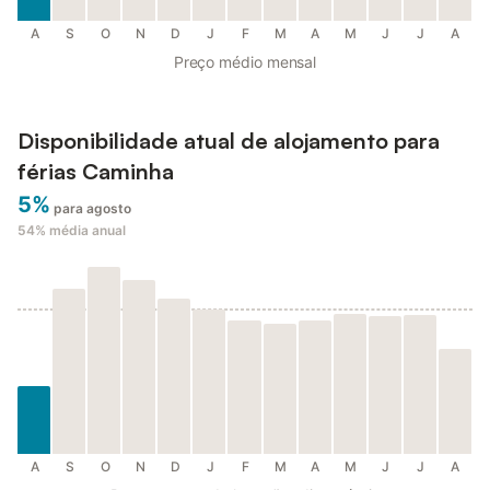
A
S
O
N
D
J
F
M
A
M
J
J
A
Preço médio mensal
Disponibilidade atual de alojamento para
férias Caminha
5%
para agosto
54%
média anual
A
S
O
N
D
J
F
M
A
M
J
J
A