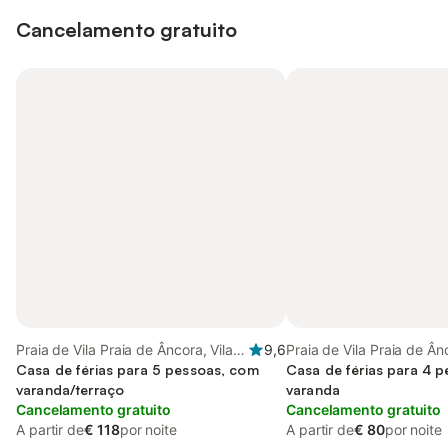
Cancelamento gratuito
Praia de Vila Praia de Âncora, Vila
9,6
Praia de Vila Praia de Ânc
Praia de Ancora
Casa de férias para 5 pessoas, com
de Ancora
Casa de férias para 4 
varanda/terraço
varanda
Cancelamento gratuito
Cancelamento gratuito
A partir de
€ 118
por noite
A partir de
€ 80
por noite