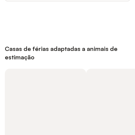
Poupe até 10% em muitos
Iniciar sessão
alojamentos com uma conta.
Casas de férias adaptadas a animais de
estimação