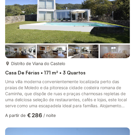
mais...
Distrito de Viana do Castelo
Casa De Férias • 171 m² • 3 Quartos
Uma villa moderna convenientemente localizada perto das
praias de Moledo e da pitoresca cidade costeira romana de
Caminha, que dispõe de ruas e praças charmosas repletas de
uma deliciosa seleção de restaurantes, cafés e lojas, este local
serve como uma escapadela ideal para famílias. Alojamento
Rés-do-chão Espaçosa sala de estar/jantar em plano aberto
€ 286
A partir de
/
noite
com assentos confortáveis, televisão por cabo e internet Wi-Fi.
Mesa de jantar com capacidade para 6 pessoas. Cozinha
totalmente equipada. Portas grandes que abrem para a área de