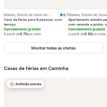
Moledo, Distrito de Viana do
8,7
Moledo, Distrito de Vian
Castelo
Casa de férias para 8 pessoas, com
Castelo
Apartamento estúdio pa
terraço
com varanda e jardim, 
Cancelamento gratuito
estimação
Cancelamento gratuito
A partir de
€ 75
por noite
A partir de
€ 50
por noite
Mostrar todas as ofertas
Casas de férias em Caminha
Anfitrião estrela