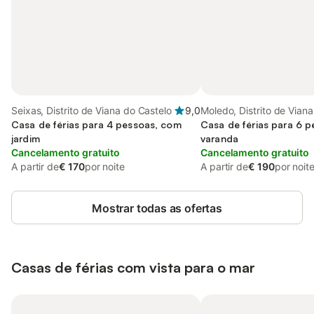
Seixas, Distrito de Viana do Castelo
9,0
Moledo, Distrito de Vian
Casa de férias para 4 pessoas, com
Castelo
Casa de férias para 6 
jardim
varanda
Cancelamento gratuito
Cancelamento gratuito
A partir de
€ 170
por noite
A partir de
€ 190
por noit
Mostrar todas as ofertas
Casas de férias com vista para o mar