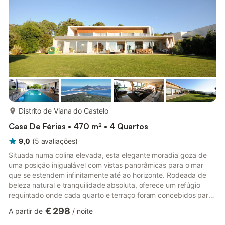
deck frontal, ideal para refeições ao ar livre desfrutando da vi...
mais...
Distrito de Viana do Castelo
Casa De Férias • 470 m² • 4 Quartos
9,0
(
5
avaliações
)
Situada numa colina elevada, esta elegante moradia goza de
uma posição inigualável com vistas panorâmicas para o mar
que se estendem infinitamente até ao horizonte. Rodeada de
beleza natural e tranquilidade absoluta, oferece um refúgio
requintado onde cada quarto e terraço foram concebidos para
abraçar a deslumbrante paisagem costeira sem interrupções.
€ 298
A partir de
/
noite
Alojamento Piso Inferior Entre numa área de estar e jantar