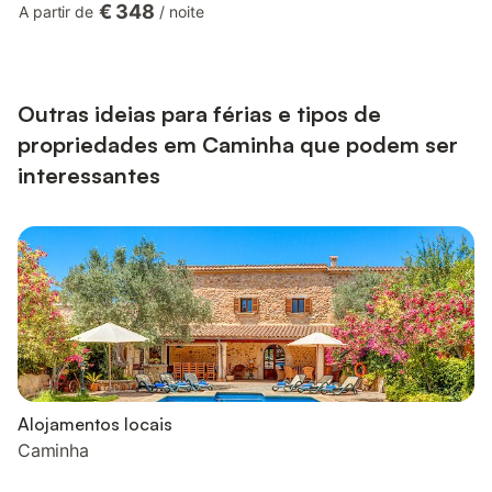
€ 348
A partir de
/
noite
estar e de jantar em plano aberto liga os espaços interiores e
exteriores através de grandes portas de correr de vidro que
dão para um terraço pavimentado e parcialmente coberto,
perfeito para refeições ao ar livre. Cozinha totalmente equipada
co...
Outras ideias para férias e tipos de
propriedades em Caminha que podem ser
interessantes
Alojamentos locais
Caminha