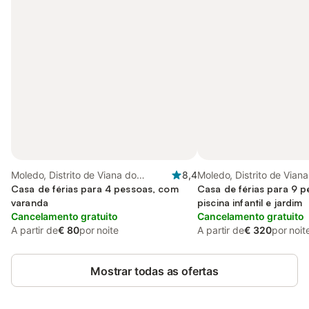
Moledo, Distrito de Viana do
8,4
Moledo, Distrito de Vian
Castelo
Casa de férias para 4 pessoas, com
Casa de férias para 9 
varanda
piscina infantil e jardim
Cancelamento gratuito
Cancelamento gratuito
A partir de
€ 80
por noite
A partir de
€ 320
por noit
Mostrar todas as ofertas