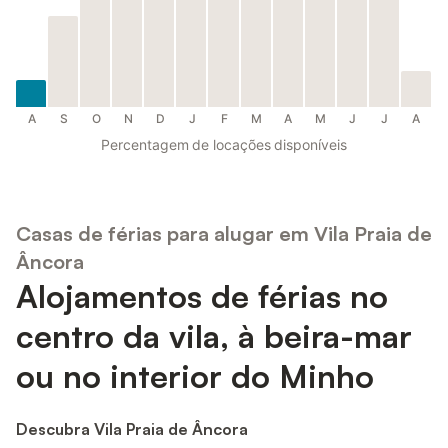
A
S
O
N
D
J
F
M
A
M
J
J
A
Percentagem de locações disponíveis
Casas de férias para alugar em Vila Praia de
Âncora
Alojamentos de férias no
centro da vila, à beira-mar
ou no interior do Minho
Descubra Vila Praia de Âncora