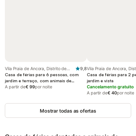
Vila Praia de Ancora, Distrito de
9,8
Vila Praia de Ancora, Dist
Viana do Castelo
Casa de férias para 6 pessoas, com
Viana do Castelo
Casa de férias para 2 
jardim e terraço, com animais de
jardim e vista
estimação
A partir de
€ 99
por noite
Cancelamento gratuito
A partir de
€ 40
por noite
Mostrar todas as ofertas