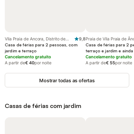
Vila Praia de Ancora, Distrito de
9,8
Praia de Vila Praia de Ânc
Viana do Castelo
Casa de férias para 2 pessoas, com
Praia de Ancora
Casa de férias para 2 
jardim e terraço
terraço e jardim e ainda 
Cancelamento gratuito
Cancelamento gratuito
A partir de
€ 40
por noite
A partir de
€ 55
por noite
Mostrar todas as ofertas
Casas de férias com jardim