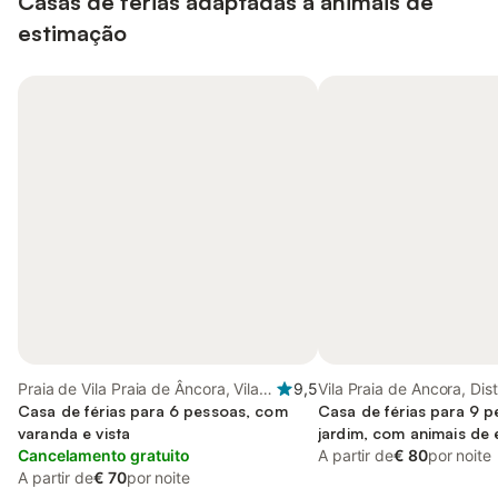
Casas de férias adaptadas a animais de
estimação
Praia de Vila Praia de Âncora, Vila
9,5
Vila Praia de Ancora, Dist
Praia de Ancora
Casa de férias para 6 pessoas, com
Viana do Castelo
Casa de férias para 9 
varanda e vista
jardim, com animais de
Cancelamento gratuito
A partir de
€ 80
por noite
A partir de
€ 70
por noite