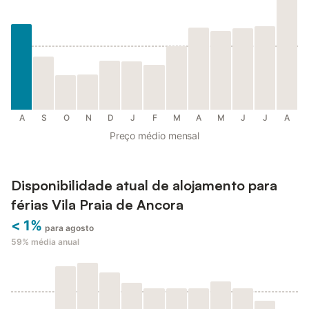
A
S
O
N
D
J
F
M
A
M
J
J
A
Preço médio mensal
Disponibilidade atual de alojamento para
férias Vila Praia de Ancora
< 1%
para agosto
59%
média anual