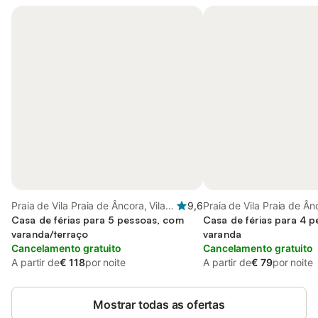
Praia de Vila Praia de Âncora, Vila
9,6
Praia de Vila Praia de Ânc
Praia de Ancora
Casa de férias para 5 pessoas, com
de Ancora
Casa de férias para 4 
varanda/terraço
varanda
Cancelamento gratuito
Cancelamento gratuito
A partir de
€ 118
por noite
A partir de
€ 79
por noite
Mostrar todas as ofertas