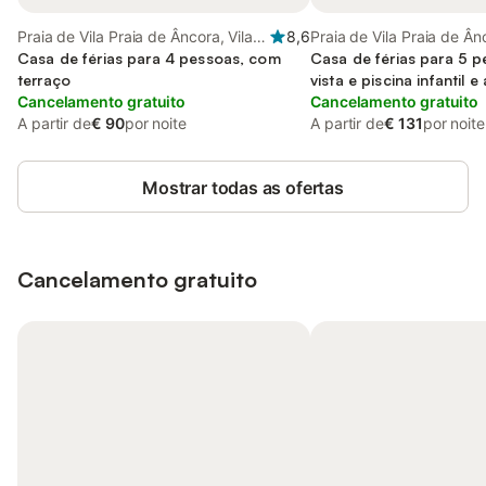
Praia de Vila Praia de Âncora, Vila
8,6
Praia de Vila Praia de Ânc
Praia de Ancora
Casa de férias para 4 pessoas, com
Praia de Ancora
Casa de férias para 5 
terraço
vista e piscina infantil e
Cancelamento gratuito
Cancelamento gratuito
A partir de
€ 90
por noite
A partir de
€ 131
por noite
Mostrar todas as ofertas
Cancelamento gratuito