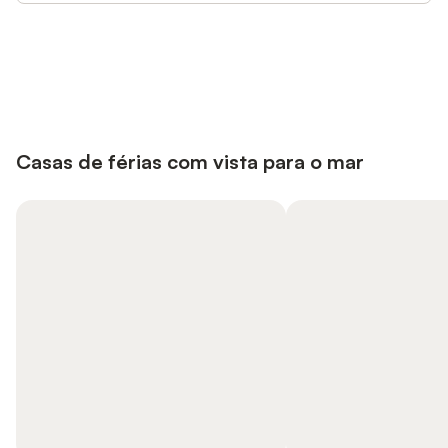
Poupe até 10% em muitos
Iniciar sessão
alojamentos com uma conta.
Casas de férias com vista para o mar