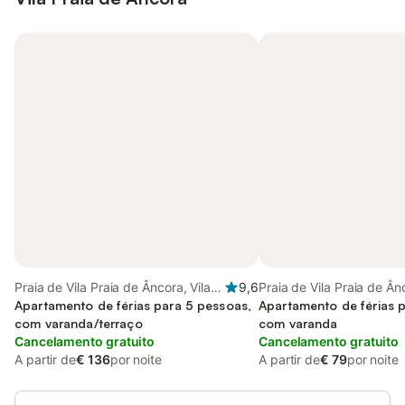
Praia de Vila Praia de Âncora, Vila
9,6
Praia de Vila Praia de Ânc
Praia de Ancora
Apartamento de férias para 5 pessoas,
de Ancora
Apartamento de férias 
com varanda/terraço
com varanda
Cancelamento gratuito
Cancelamento gratuito
A partir de
€ 136
por noite
A partir de
€ 79
por noite