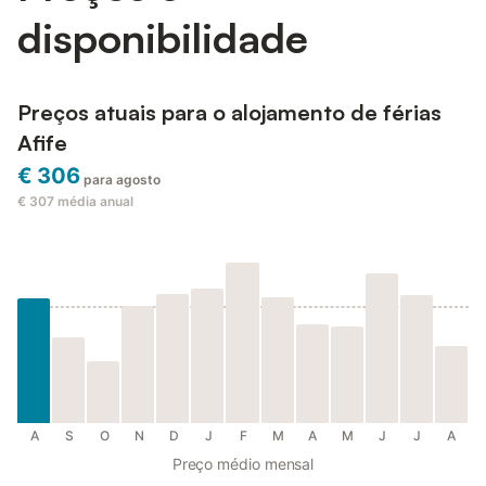
disponibilidade
Preços atuais para o alojamento de férias
Afife
€ 306
para agosto
€ 307
média anual
A
S
O
N
D
J
F
M
A
M
J
J
A
Preço médio mensal