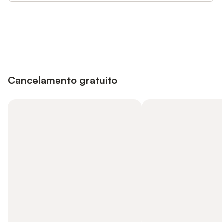
Poupe até 10% em muitos
Iniciar sessão
alojamentos com uma conta.
Cancelamento gratuito