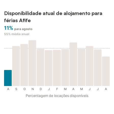
Disponibilidade atual de alojamento para
férias Afife
11%
para agosto
55%
média anual
A
S
O
N
D
J
F
M
A
M
J
J
A
Percentagem de locações disponíveis