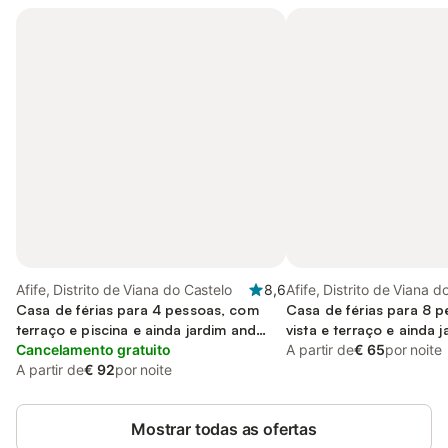
Afife, Distrito de Viana do Castelo
8,6
Afife, Distrito de Viana d
Casa de férias para 4 pessoas, com
Casa de férias para 8 
terraço e piscina e ainda jardim and
vista e terraço e ainda 
vista
Cancelamento gratuito
animais de estimação
A partir de
€ 65
por noite
A partir de
€ 92
por noite
Mostrar todas as ofertas