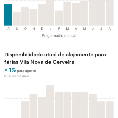
A
S
O
N
D
J
F
M
A
M
J
J
A
Preço médio mensal
Disponibilidade atual de alojamento para
férias Vila Nova de Cerveira
< 1%
para agosto
65%
média anual