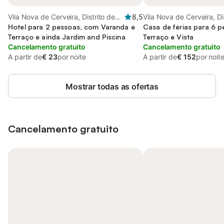
Vila Nova de Cerveira, Distrito de
8,5
Vila Nova de Cerveira, Di
Viana do Castelo
Hotel para 2 pessoas, com Varanda e
Viana do Castelo
Casa de férias para 6 
Terraço e ainda Jardim and Piscina
Terraço e Vista
Cancelamento gratuito
Cancelamento gratuito
A partir de
€ 23
por noite
A partir de
€ 152
por noit
Mostrar todas as ofertas
Cancelamento gratuito