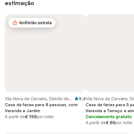
estimação
Anfitrião estrela
Vila Nova de Cerveira, Distrito de
9,4
Vila Nova de Cerveira, Di
Viana do Castelo
Casa de férias para 8 pessoas, com
Viana do Castelo
Casa de férias para 5 
Varanda e Jardim
Varanda e Terraço e ain
A partir de
€ 150
por noite
Cancelamento gratuito
A partir de
€ 60
por noite