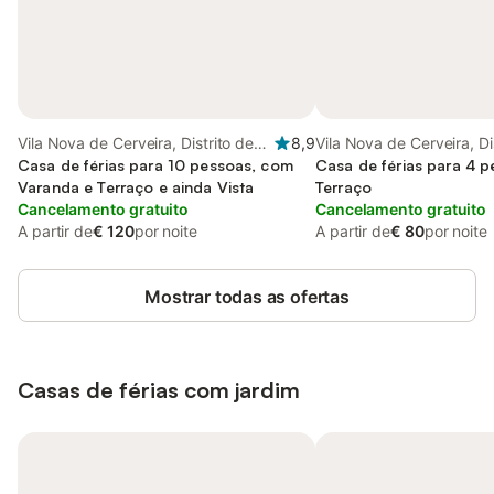
Vila Nova de Cerveira, Distrito de
8,9
Vila Nova de Cerveira, Di
Viana do Castelo
Casa de férias para 10 pessoas, com
Viana do Castelo
Casa de férias para 4 
Varanda e Terraço e ainda Vista
Terraço
Cancelamento gratuito
Cancelamento gratuito
A partir de
€ 120
por noite
A partir de
€ 80
por noite
Mostrar todas as ofertas
Casas de férias com jardim