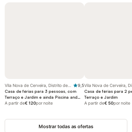
Vila Nova de Cerveira, Distrito de
9,5
Vila Nova de Cerveira, Di
Viana do Castelo
Casa de férias para 3 pessoas, com
Viana do Castelo
Casa de férias para 2 
Terraço e Jardim e ainda Piscina and
Terraço e Jardim
Vista
A partir de
€ 120
por noite
A partir de
€ 50
por noite
Mostrar todas as ofertas