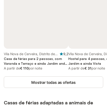
Vila Nova de Cerveira, Distrito de
9,2
Vila Nova de Cerveira, Di
Viana do Castelo
Casa de férias para 2 pessoas, com
Viana do Castelo
Hostel para 4 pessoas,
Varanda e Terraço e ainda Jardim and
Jardim e ainda Vista
Piscina
A partir de
€ 110
por noite
A partir de
€ 31
por noite
Mostrar todas as ofertas
Casas de férias adaptadas a animais de