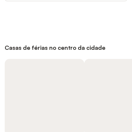
Poupe até 10% em muitos
Iniciar sessão
alojamentos com uma conta.
Casas de férias no centro da cidade