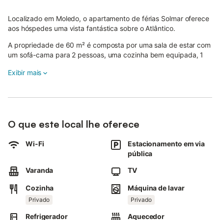
Localizado em Moledo, o apartamento de férias Solmar oferece
aos hóspedes uma vista fantástica sobre o Atlântico.
A propriedade de 60 m² é composta por uma sala de estar com
um sofá-cama para 2 pessoas, uma cozinha bem equipada, 1
quarto e 1 casa de banho e pode, portanto, acomodar 4
Exibir mais
pessoas.
As comodidades adicionais incluem Wi-Fi de alta velocidade
(adequado para chamadas de vídeo), uma televisão, bem como
uma máquina de lavar roupa.
Este aluguer de férias possui uma varanda privada para o seu
O que este local lhe oferece
relaxamento noturno.
A propriedade está localizada perto da praia.
Wi-Fi
Estacionamento em via
O estacionamento gratuito está disponível na rua.
pública
Não são permitidos animais de estimação, fumar e celebrar
eventos.
Varanda
TV
O ar condicionado não está disponível.
Cozinha
Máquina de lavar
Privado
Privado
Refrigerador
Aquecedor