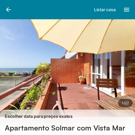
Fotos
Facilidades
Comentários
Listar casa
1
/
22
Escolher data para preços exatos
Apartamento Solmar com Vista Mar