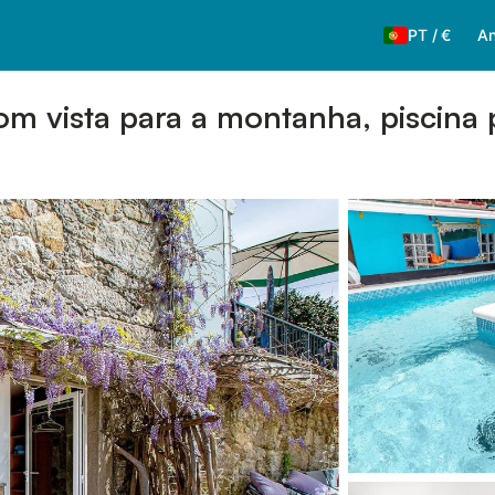
PT
/
€
An
m vista para a montanha, piscina p