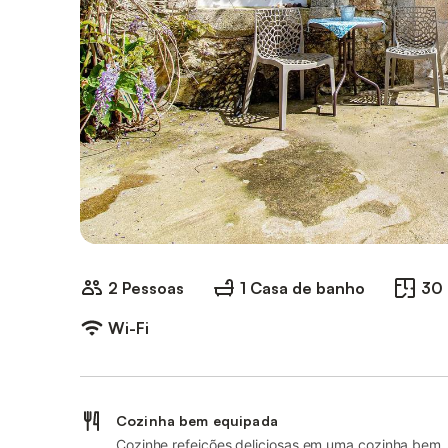
2 Pessoas
1 Casa de banho
30
Wi-Fi
Cozinha bem equipada
Cozinhe refeições deliciosas em uma cozinha bem