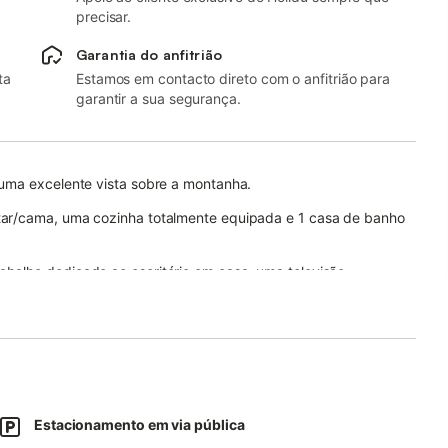
precisar.
Garantia do anfitrião
ta
Estamos em contacto direto com o anfitrião para
garantir a sua segurança.
uma excelente vista sobre a montanha.
tar/cama, uma cozinha totalmente equipada e 1 casa de banho
balho dedicado ao escritório em casa, uma televisão
áquina de lavar roupa.
vada com uma varanda e um churrasco.
a que inclui uma piscina e um jardim que os hóspedes podem
Estacionamento em via pública