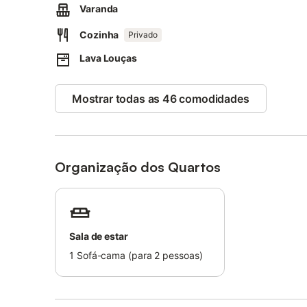
O ar condicionado não está disponível.
Varanda
São fornecidas toalhas de praia/piscina.
Cozinha
Privado
Lava Louças
Mostrar todas as 46 comodidades
Organização dos Quartos
Sala de estar
1
Sofá-cama (para 2 pessoas)