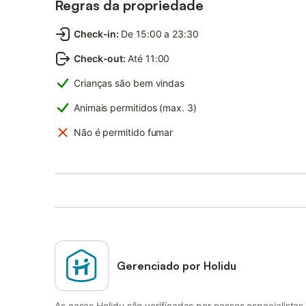
Regras da propriedade
Check-in
:
De 15:00 a 23:30
Check-out
:
Até 11:00
Crianças são bem vindas
Animais permitidos (max. 3)
Não é permitido fumar
Gerenciado por Holidu
As casas Holidu são verificadas por nossos especialistas