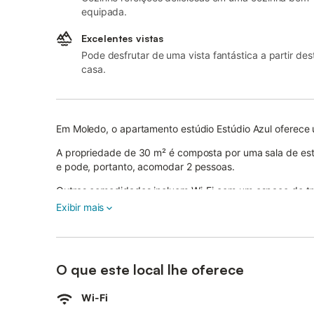
equipada.
Excelentes vistas
Pode desfrutar de uma vista fantástica a partir des
casa.
Em Moledo, o apartamento estúdio Estúdio Azul oferece 
A propriedade de 30 m² é composta por uma sala de es
e pode, portanto, acomodar 2 pessoas.
Outras comodidades incluem Wi-Fi com um espaço de tra
inteligente com serviços de streaming, bem como uma m
Exibir mais
Está também disponível um berço para bebés.
O destaque deste alojamento é a sua área exterior pri
A propriedade tem acesso a uma área exterior partilhad
O que este local lhe oferece
utilizar!
O estacionamento gratuito está disponível na rua.
Wi-Fi
É permitido um máximo de 3 animais de estimação.