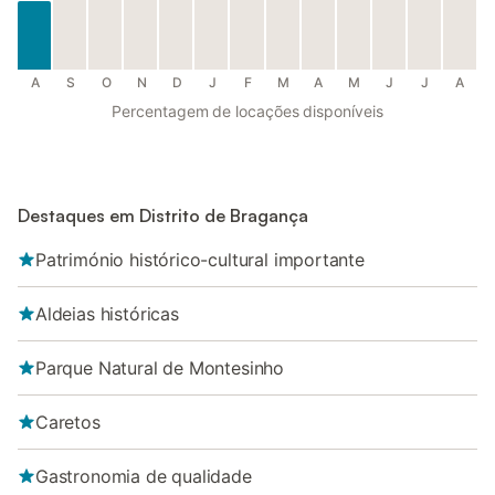
A
S
O
N
D
J
F
M
A
M
J
J
A
Percentagem de locações disponíveis
Destaques em Distrito de Bragança
Património histórico-cultural importante
Aldeias históricas
Parque Natural de Montesinho
Caretos
Gastronomia de qualidade