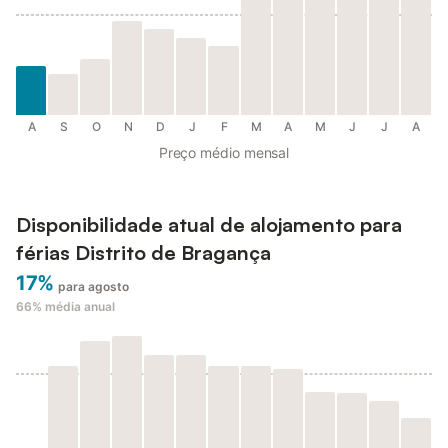
A
S
O
N
D
J
F
M
A
M
J
J
A
Preço médio mensal
Disponibilidade atual de alojamento para
férias Distrito de Bragança
17%
para agosto
66%
média anual