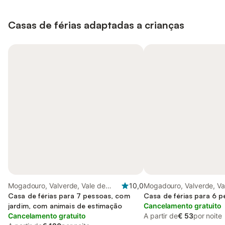
Casas de férias adaptadas a crianças
Mogadouro, Valverde, Vale de
10,0
Mogadouro, Valverde, Va
Porco e Vilar de Rei, Vale do Douro
Casa de férias para 7 pessoas, com
Porco e Vilar de Rei, Val
Casa de férias para 6 
jardim, com animais de estimação
Cancelamento gratuito
Cancelamento gratuito
A partir de
€ 53
por noite