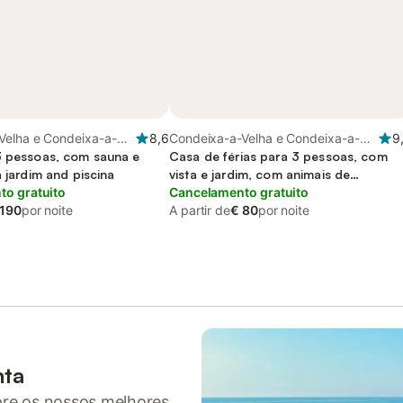
Velha e Condeixa-a-
8,6
Condeixa-a-Velha e Condeixa-a-
9
to de Coimbra
3 pessoas, com sauna e
Nova, Distrito de Coimbra
Casa de férias para 3 pessoas, com
a jardim and piscina
vista e jardim, com animais de
o gratuito
estimação
Cancelamento gratuito
 190
por noite
A partir de
€ 80
por noite
nta
pre os nossos melhores