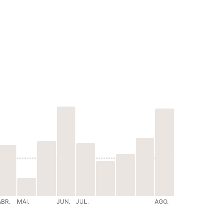
ABR.
MAI.
JUN.
JUL.
AGO.