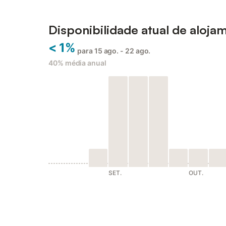
Disponibilidade atual de aloja
< 1%
para 15 ago. - 22 ago.
40%
média anual
SET.
OUT.