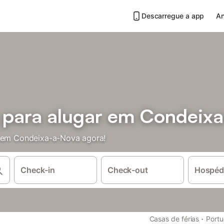
Descarregue a app
An
s para alugar em Condeix
s em Condeixa-a-Nova agora!
Check-in
Check-out
Hospéd
·
Casas de férias
Portu