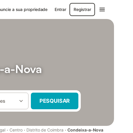
uncie a sua propriedade
Entrar
Registrar
a-a-Nova
PESQUISAR
es
·
·
·
gal
Centro
Distrito de Coimbra
Condeixa-a-Nova