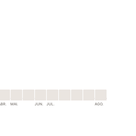
ABR.
MAI.
JUN.
JUL.
AGO.