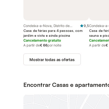
Condeixa-a-Nova, Distrito de
9,5
Condeixa-a-N
Coimbra
Casa de férias para 4 pessoas, com
Coimbra
Casa de fér
jardim e vista e ainda piscina
sauna e pisc
Cancelamento gratuito
com animais
Cancelament
A partir de
€ 66
por noite
A partir de
€
Mostrar todas as ofertas
Encontrar Casas e apartament