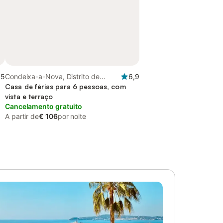
,5
Condeixa-a-Nova, Distrito de
6,9
Coimbra
Casa de férias para 6 pessoas, com
vista e terraço
Cancelamento gratuito
A partir de
€ 106
por noite