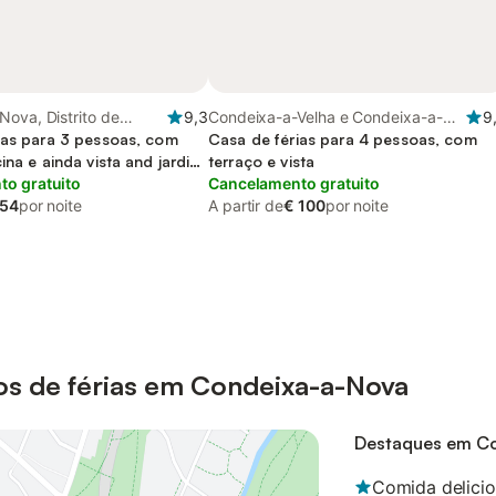
ova, Distrito de
9,3
Condeixa-a-Velha e Condeixa-a-
9
ias para 3 pessoas, com
Nova, Distrito de Coimbra
Casa de férias para 4 pessoas, com
ina e ainda vista and jardim,
terraço e vista
 de estimação
o gratuito
Cancelamento gratuito
 54
por noite
A partir de
€ 100
por noite
os de férias em Condeixa-a-Nova
Destaques em C
Comida delici