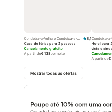
Condeixa-a-Velha e Condeixa-a-
8,1
Condeixa-a-
Nova, Distrito de Coimbra
Casa de férias para 3 pessoas
Nova, Distri
Hotel para 
Cancelamento gratuito
vista e aind
A partir de
€ 138
por noite
Cancelament
A partir de
€
Mostrar todas as ofertas
Poupe até 10% com uma co
Quando tiver sessão iniciada, verá sem