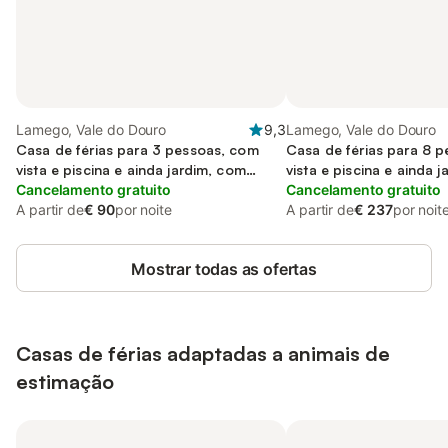
Lamego, Vale do Douro
9,3
Lamego, Vale do Douro
Casa de férias para 3 pessoas, com
Casa de férias para 8 
vista e piscina e ainda jardim, com
vista e piscina e ainda j
animais de estimação
Cancelamento gratuito
Cancelamento gratuito
A partir de
€ 90
por noite
A partir de
€ 237
por noit
Mostrar todas as ofertas
Casas de férias adaptadas a animais de
estimação