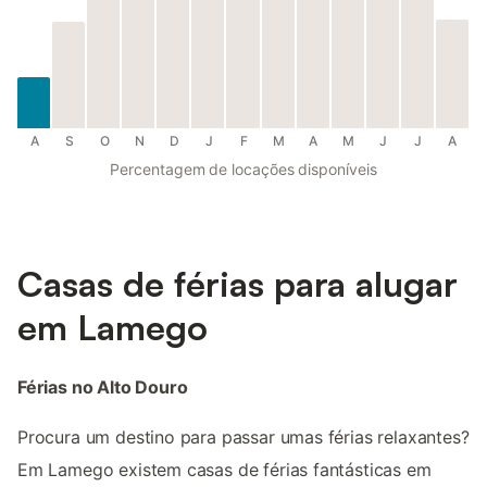
A
S
O
N
D
J
F
M
A
M
J
J
A
Percentagem de locações disponíveis
Casas de férias para alugar
em Lamego
Férias no Alto Douro
Procura um destino para passar umas férias relaxantes?
Em Lamego existem casas de férias fantásticas em