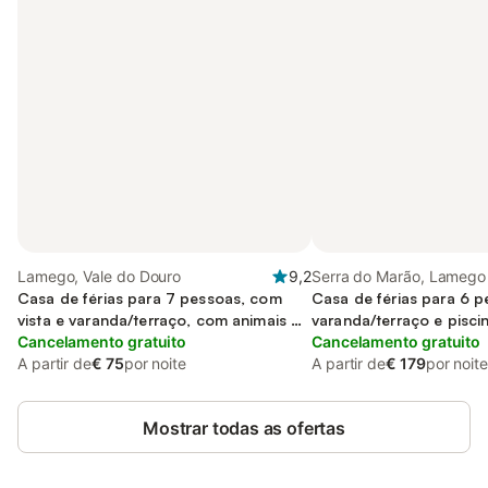
Lamego, Vale do Douro
9,2
Serra do Marão, Lamego
Casa de férias para 7 pessoas, com
Casa de férias para 6 
vista e varanda/terraço, com animais de
varanda/terraço e pisci
estimação
Cancelamento gratuito
terraço
Cancelamento gratuito
A partir de
€ 75
por noite
A partir de
€ 179
por noite
Mostrar todas as ofertas