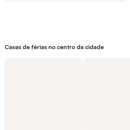
Poupe até 10% em muitos
Iniciar sessão
alojamentos com uma conta.
Casas de férias no centro da cidade