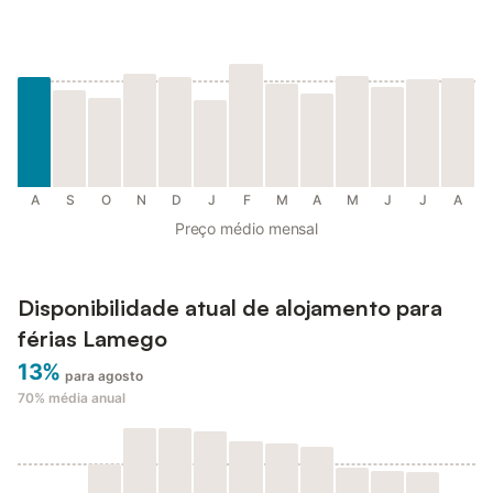
A
S
O
N
D
J
F
M
A
M
J
J
A
Preço médio mensal
Disponibilidade atual de alojamento para
férias Lamego
13%
para agosto
70%
média anual