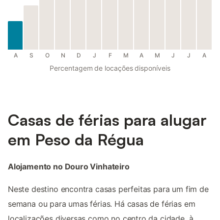
A
S
O
N
D
J
F
M
A
M
J
J
A
Percentagem de locações disponíveis
Casas de férias para alugar
em Peso da Régua
Alojamento no Douro Vinhateiro
Neste destino encontra casas perfeitas para um fim de
semana ou para umas férias. Há casas de férias em
localizações diversas como no centro da cidade, à