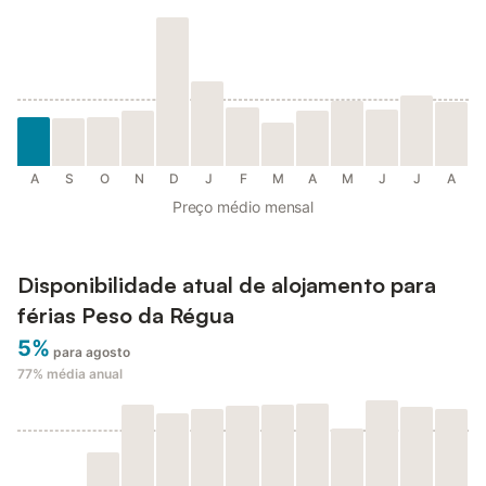
A
S
O
N
D
J
F
M
A
M
J
J
A
Preço médio mensal
Disponibilidade atual de alojamento para
férias Peso da Régua
5%
para agosto
77%
média anual