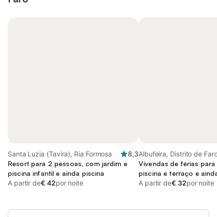
Santa Luzia (Tavira), Ria Formosa
8,3
Albufeira, Distrito de Far
Resort para 2 pessoas, com jardim e
Vivendas de férias par
piscina infantil e ainda piscina
piscina e terraço e aind
A partir de
€ 42
por noite
A partir de
€ 32
por noite