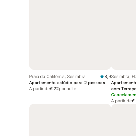
Praia da Califórnia, Sesimbra
8,9
Sesimbra, Ha
Apartamento estúdio para 2 pessoas
Apartamento
A partir de
€ 72
por noite
com Terraç
Cancelament
A partir de
€