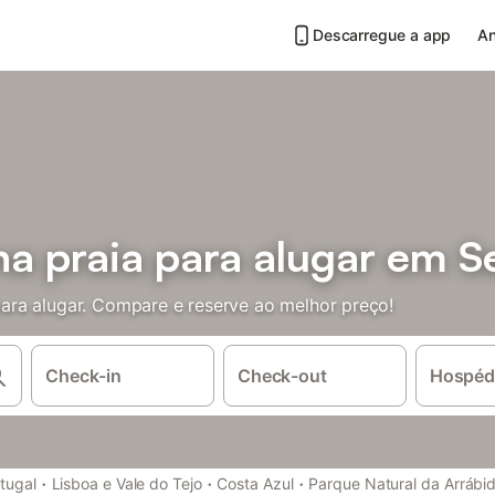
Descarregue a app
An
a praia para alugar em S
ra alugar. Compare e reserve ao melhor preço!
Check-in
Check-out
Hospéd
·
·
·
tugal
Lisboa e Vale do Tejo
Costa Azul
Parque Natural da Arrábi