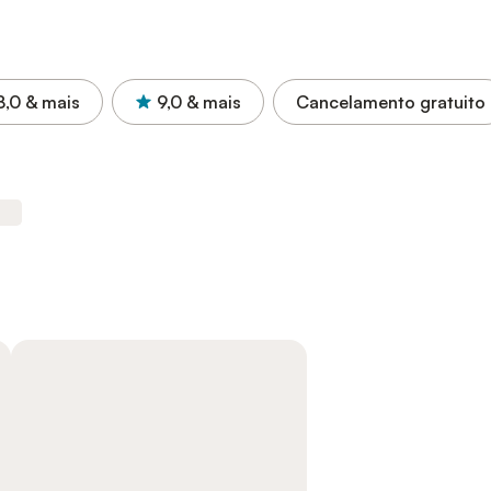
8,0
& mais
9,0
& mais
Cancelamento gratuito