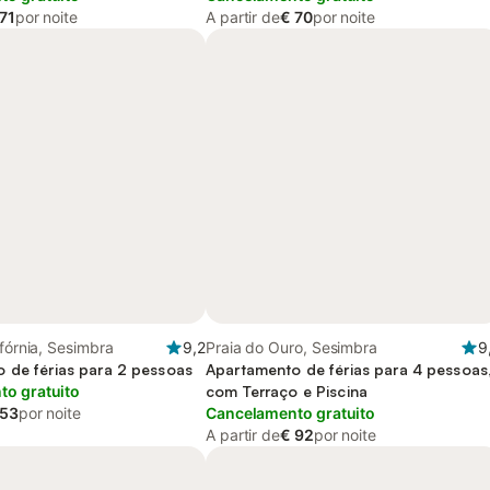
71
por noite
A partir de
€ 70
por noite
ifórnia, Sesimbra
9,2
Praia do Ouro, Sesimbra
9
 de férias para 2 pessoas
Apartamento de férias para 4 pessoas
o gratuito
com Terraço e Piscina
 53
por noite
Cancelamento gratuito
A partir de
€ 92
por noite