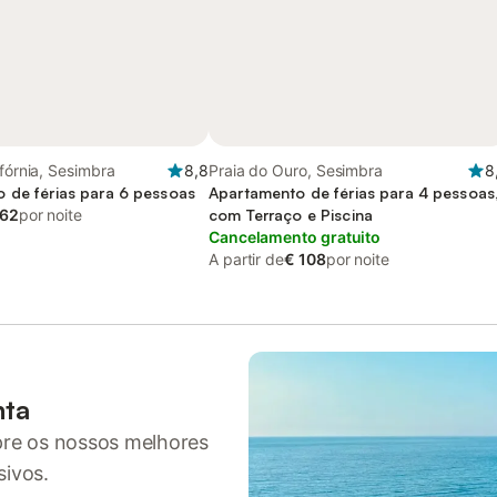
ifórnia, Sesimbra
8,8
Praia do Ouro, Sesimbra
8
 de férias para 6 pessoas
Apartamento de férias para 4 pessoas
 62
por noite
com Terraço e Piscina
Cancelamento gratuito
A partir de
€ 108
por noite
nta
pre os nossos melhores
sivos.