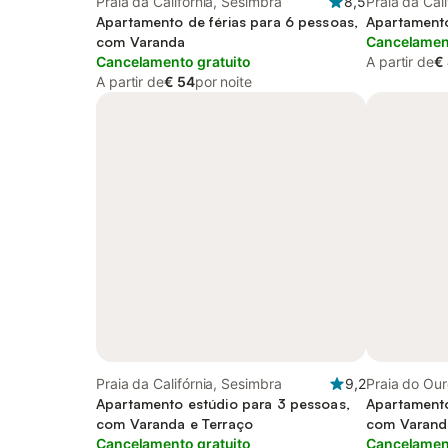
Praia da Califórnia, Sesimbra
8,5
Praia da Cal
Apartamento de férias para 6 pessoas,
Apartamento
com Varanda
Cancelament
Cancelamento gratuito
A partir de
€
A partir de
€ 54
por noite
Praia da Califórnia, Sesimbra
9,2
Praia do Our
Apartamento estúdio para 3 pessoas,
Apartamento
com Varanda e Terraço
com Varanda
Cancelamento gratuito
Cancelament