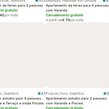
ifórnia, Sesimbra
10,0
Sesimbra, Halbinsel von Setúbal
8
 de férias para 2 pessoas
Apartamento de férias para 6 pessoas
o gratuito
com Varanda
 42
por noite
Cancelamento gratuito
A partir de
€ 70
por noite
o, Sesimbra
9,1
Praia do Ouro, Sesimbra
9
 estúdio para 4 pessoas,
Apartamento estúdio para 2 pessoas,
 e Terraço e ainda Piscina
com Varanda e Piscina
o gratuito
Cancelamento gratuito