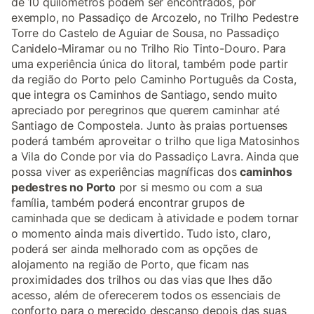
de 10 quilómetros podem ser encontrados, por
exemplo, no Passadiço de Arcozelo, no Trilho Pedestre
Torre do Castelo de Aguiar de Sousa, no Passadiço
Canidelo-Miramar ou no Trilho Rio Tinto-Douro. Para
uma experiência única do litoral, também pode partir
da região do Porto pelo Caminho Português da Costa,
que integra os Caminhos de Santiago, sendo muito
apreciado por peregrinos que querem caminhar até
Santiago de Compostela. Junto às praias portuenses
poderá também aproveitar o trilho que liga Matosinhos
a Vila do Conde por via do Passadiço Lavra. Ainda que
possa viver as experiências magníficas dos
caminhos
pedestres no Porto
por si mesmo ou com a sua
família, também poderá encontrar grupos de
caminhada que se dedicam à atividade e podem tornar
o momento ainda mais divertido. Tudo isto, claro,
poderá ser ainda melhorado com as opções de
alojamento na região de Porto, que ficam nas
proximidades dos trilhos ou das vias que lhes dão
acesso, além de oferecerem todos os essenciais de
conforto para o merecido descanso depois das suas