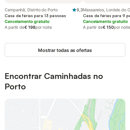
Campanhã, Distrito do Porto
9,3
Massarelos, Lordelo do 
Casa de férias para 13 pessoas
Massarelos
Casa de férias para 9 
Cancelamento gratuito
Cancelamento gratuito
A partir de
€ 198
por noite
A partir de
€ 150
por noit
Mostrar todas as ofertas
Encontrar Caminhadas no
Porto