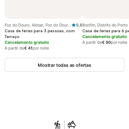
Foz do Douro, Aldoar, Foz do Douro
9,6
Bonfim, Distrito do Porto
e Nevogilde
Casa de férias para 3 pessoas, com
Casa de férias para 6 
Terraço
Cancelamento gratuito
Cancelamento gratuito
A partir de
€ 90
por noite
A partir de
€ 41
por noite
Mostrar todas as ofertas
Poupe até 10% em muitos
Iniciar sessão
alojamentos com uma conta.