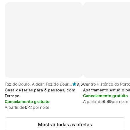
Foz do Douro, Aldoar, Foz do Douro
9,6
Centro Histórico do Porto
e Nevogilde
Casa de férias para 3 pessoas, com
Apartamento estúdio pa
Terraço
Cancelamento gratuito
Cancelamento gratuito
A partir de
€ 49
por noite
A partir de
€ 41
por noite
Mostrar todas as ofertas