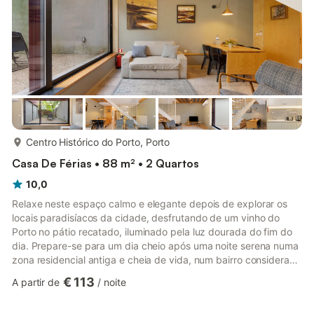
férias dispõe de...
mais...
Centro Histórico do Porto, Porto
Casa De Férias • 88 m² • 2 Quartos
10,0
Relaxe neste espaço calmo e elegante depois de explorar os
locais paradisíacos da cidade, desfrutando de um vinho do
Porto no pátio recatado, iluminado pela luz dourada do fim do
dia. Prepare-se para um dia cheio após uma noite serena numa
zona residencial antiga e cheia de vida, num bairro considerado
um centro comercial ao ar livre, dada a variedade de opções
€ 113
A partir de
/
noite
disponíveis num simples passeio pelas suas ruas — desde
mercearias e frutarias a talhos e confeitarias. Sinta-se à