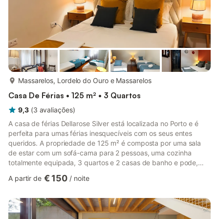
mais...
Massarelos, Lordelo do Ouro e Massarelos
Casa De Férias • 125 m² • 3 Quartos
9,3
(
3
avaliações
)
A casa de férias Dellarose Silver está localizada no Porto e é
perfeita para umas férias inesquecíveis com os seus entes
queridos. A propriedade de 125 m² é composta por uma sala
de estar com um sofá-cama para 2 pessoas, uma cozinha
totalmente equipada, 3 quartos e 2 casas de banho e pode,
portanto, acomodar 9 pessoas. As comodidades adicionais
€ 150
A partir de
/
noite
incluem acesso Wi-Fi de alta velocidade (adequado para
chamadas de vídeo), uma televisão inteligente com serviços de
streaming, ar condicionado e uma máquina de lavar roupa.
Também está disponível um berço para bebés. Este aluguer de