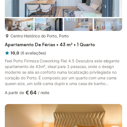
mais...
Centro Histórico do Porto, Porto
Apartamento De Férias • 43 m² • 1 Quarto
10,0
(
6
avaliações
)
Feel Porto Firmeza Coworking Flat 4.5 Descubra este elegante
apartamento de 43m², ideal para 3 pessoas, onde o design
moderno se alia ao conforto numa localização privilegiada no
coração do Porto. É composto por um quarto com uma cama
queen size, um sofá-cama duplo e uma casa de banho
equipada com chuveiro e secador. Ideal para Casais ou Famílias
€ 64
A partir de
/
noite
Este apartamento foi pensado para acolher tanto casais como
pequenas famílias. • Berço disponível mediante pedido,
tornando-o ideal para quem viaja com bebés Conforto e Estilo
Este apartamento oferece um ambiente acolhedor e sofisticado,
perfeito p...