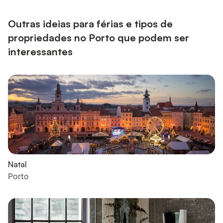
vontade para descobrir cada recanto. O apartamento foi
reconstruído a partir de uma antiga ruína, apresentando uma
arq...
Outras ideias para férias e tipos de
propriedades no Porto que podem ser
interessantes
Natal
Porto