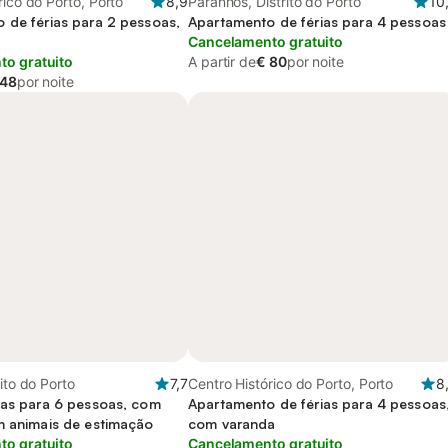
rico do Porto, Porto
8,9
Paranhos, Distrito do Porto
10
 de férias para 2 pessoas,
Apartamento de férias para 4 pessoas
Cancelamento gratuito
o gratuito
A partir de
€ 80
por noite
 48
por noite
ito do Porto
7,7
Centro Histórico do Porto, Porto
8
ias para 6 pessoas, com
Apartamento de férias para 4 pessoas
m animais de estimação
com varanda
o gratuito
Cancelamento gratuito