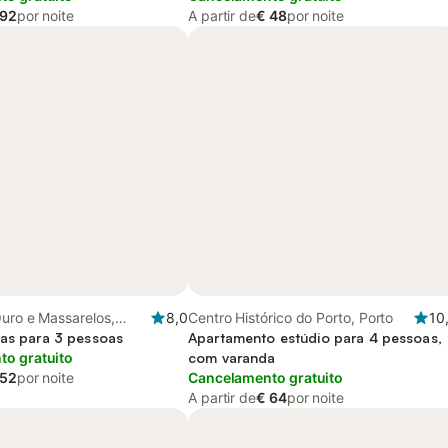
 92
por noite
A partir de
€ 48
por noite
uro e Massarelos,
8,0
Centro Histórico do Porto, Porto
10
orto
ias para 3 pessoas
Apartamento estúdio para 4 pessoas,
o gratuito
com varanda
 52
por noite
Cancelamento gratuito
A partir de
€ 64
por noite