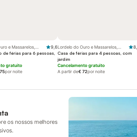
uro e Massarelos,
9,6
Lordelo do Ouro e Massarelos,
8
orto
 de férias para 6 pessoas,
Distrito do Porto
Casa de férias para 4 pessoas, com
o
jardim
o gratuito
Cancelamento gratuito
 75
por noite
A partir de
€ 72
por noite
nta
pre os nossos melhores
sivos.