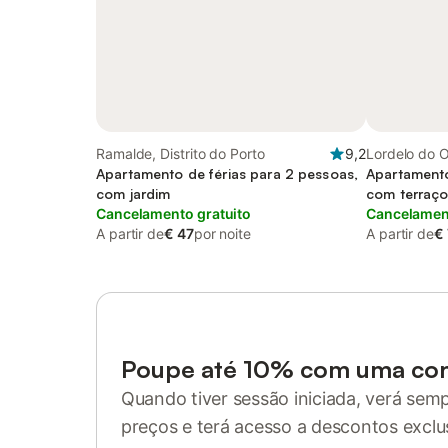
Ramalde, Distrito do Porto
9,2
Lordelo do O
Apartamento de férias para 2 pessoas,
Distrito do P
Apartamento
com jardim
com terraç
Cancelamento gratuito
Cancelament
A partir de
€ 47
por noite
A partir de
€
Poupe até 10% com uma co
Quando tiver sessão iniciada, verá sem
preços e terá acesso a descontos exclu