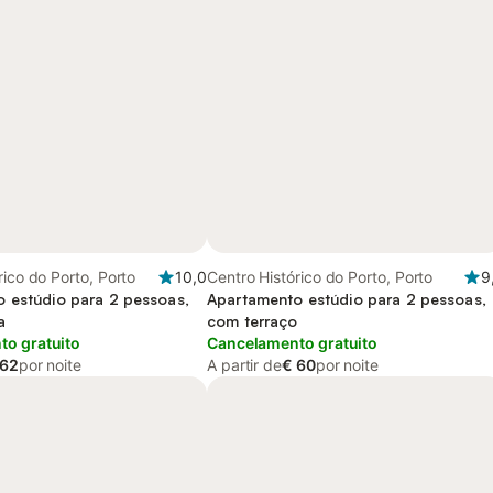
rico do Porto, Porto
10,0
Centro Histórico do Porto, Porto
9
 estúdio para 2 pessoas,
Apartamento estúdio para 2 pessoas,
a
com terraço
o gratuito
Cancelamento gratuito
 62
por noite
A partir de
€ 60
por noite