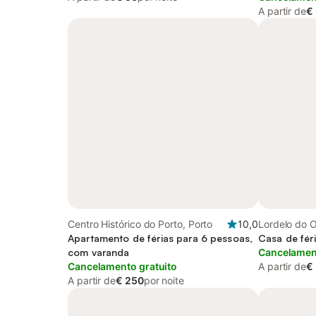
A partir de
€
Centro Histórico do Porto, Porto
10,0
Lordelo do O
Apartamento de férias para 6 pessoas,
Distrito do P
Casa de fér
com varanda
Cancelament
Cancelamento gratuito
A partir de
€
A partir de
€ 250
por noite