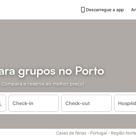
Descarregue a app
An
ara grupos no Porto
. Compare e reserve ao melhor preço!
Check-in
Check-out
Hospéd
·
·
Casas de férias
Portugal
Região Nort