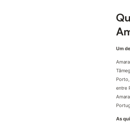
Qu
Am
Um des
Amaran
Tâmega
Porto,
entre 
Amaran
Portug
As qui