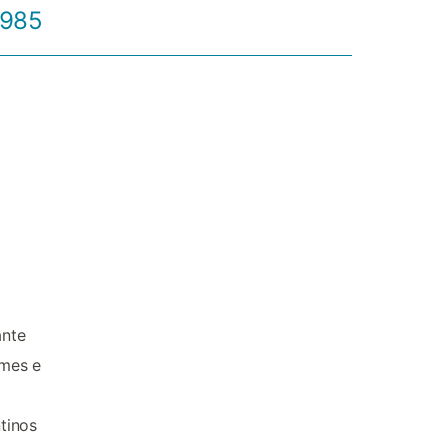
1985
ante
umes e
tinos