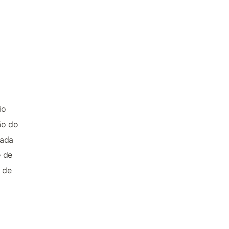
io
ão do
uada
e de
 de