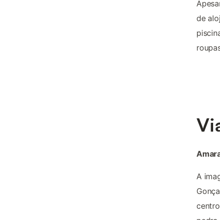
Apesar
de alo
piscin
roupas
Vi
Amaran
A ima
Gonçal
centro