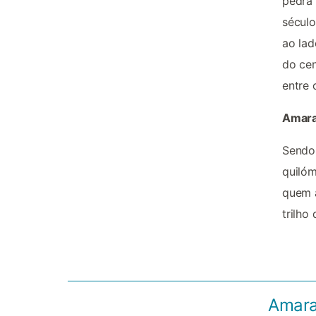
pedra 
século
ao lad
do cen
entre 
Amara
Sendo 
quilóm
quem a
trilho
Amaran