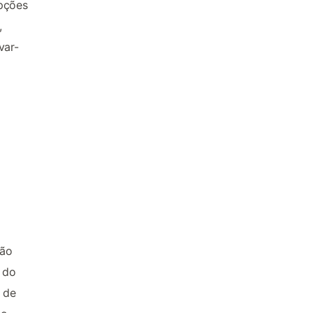
opções
,
var-
São
 do
 de