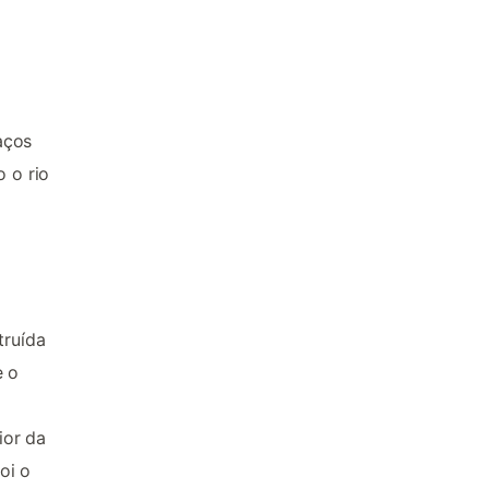
aços
o o rio
truída
e o
ior da
oi o