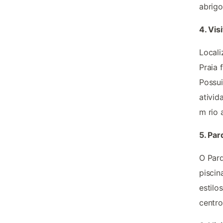
abrigo
4. Vis
Locali
Praia 
Possui
ativid
m rio 
5. Pa
O Parq
piscin
estilo
centro