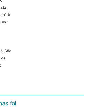
no
uada
cenário
icada
pé. São
 de
o
mas foi