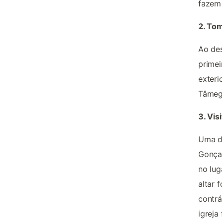
fazem
2. To
Ao des
primei
exteri
Tâmeg
3. Vis
Uma da
Gonçal
no lug
altar 
contrá
igreja