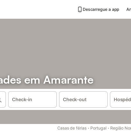
Descarregue a app
An
dades em Amarante
Check-in
Check-out
Hospéd
·
·
Casas de férias
Portugal
Região No