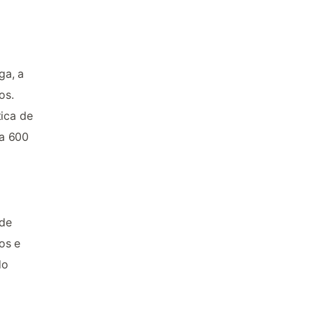
ga, a
os.
tica de
 a 600
 de
os e
do