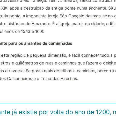
atravessa o Rio Tâmega. Tem 75 metros, sendo construída 
 XIX, após a destruição da antiga ponte numa enchente. Sit
o da ponte, a imponente igreja São Gonçalo destaca-se no 
tro histórico de Amarante. É a igreja matriz da cidade, edif
os anos de 1543 e 1600.
nte para os amantes de caminhadas
esta região de pequena dimensão, é fácil conhecer tudo a 
etros e quilómetros de ruas e caminhos que fazem o deleite
s atravessa. Se gosta mais de trilhos e caminhos, percorra 
 dos Castanheiros e o Trilho das Azenhas.
te já existia por volta do ano de 1200, 