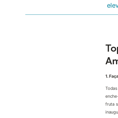
ele
To
Am
1. Fa
Todas 
enche-
fruta 
inaugu