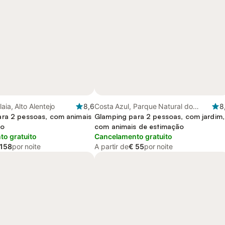
aia, Alto Alentejo
8,6
Costa Azul, Parque Natural do
8
ra 2 pessoas, com animais
Sudoeste Alentejano e Costa
Glamping para 2 pessoas, com jardim,
ão
Vicentina
com animais de estimação
o gratuito
Cancelamento gratuito
 158
por noite
A partir de
€ 55
por noite