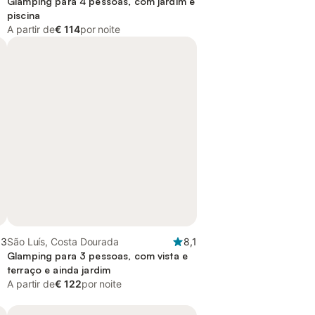
a
Glamping para 4 pessoas, com jardim e
piscina
A partir de
€ 114
por noite
,3
São Luís, Costa Dourada
8,1
a
Glamping para 3 pessoas, com vista e
terraço e ainda jardim
A partir de
€ 122
por noite