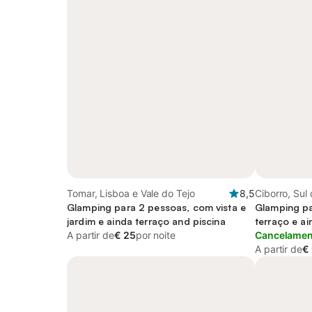
Tomar, Lisboa e Vale do Tejo
8,5
Ciborro, Sul
Glamping para 2 pessoas, com vista e
Glamping pa
jardim e ainda terraço and piscina
terraço e ai
A partir de
€ 25
por noite
Cancelament
A partir de
€