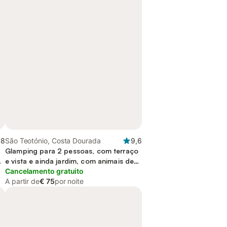
,8
São Teotónio, Costa Dourada
9,6
Glamping para 2 pessoas, com terraço
e
e vista e ainda jardim, com animais de
estimação
Cancelamento gratuito
A partir de
€ 75
por noite