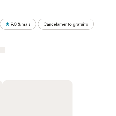
9,0
& mais
Cancelamento gratuito