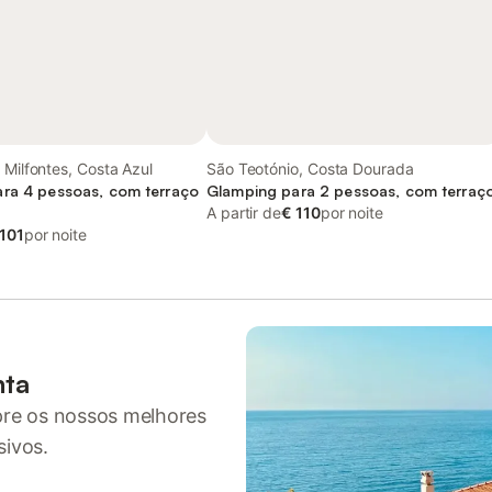
 Milfontes, Costa Azul
São Teotónio, Costa Dourada
ra 4 pessoas, com terraço
Glamping para 2 pessoas, com terraç
A partir de
€ 110
por noite
 101
por noite
nta
pre os nossos melhores
sivos.