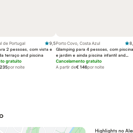
l de Portugal
9,5
Porto Covo, Costa Azul
8
ra 2 pessoas, com vista e
Glamping para 4 pessoas, com piscin
da terraço and piscina
e jardim e ainda piscina infantil and
o gratuito
terraço
Cancelamento gratuito
 235
por noite
A partir de
€ 146
por noite
o
Highlights no Ale