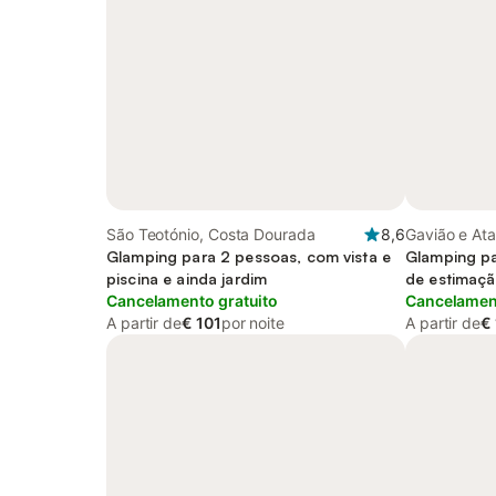
São Teotónio, Costa Dourada
8,6
Gavião e Atal
Glamping para 2 pessoas, com vista e
Glamping pa
piscina e ainda jardim
de estimaç
Cancelamento gratuito
Cancelament
A partir de
€ 101
por noite
A partir de
€