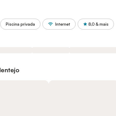
Piscina privada
Internet
8,0
& mais
lentejo