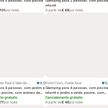
ra 5 pessoas, com piscina
Glamping para 2 pessoas, com piscin
infantil
 101
por noite
A partir de
€ 68
por noite
do Paul e Vale de
9,0
Porto Covo, Costa Azul
8
boa e Vale do Tejo
ra 4 pessoas, com jardim e
Glamping para 4 pessoas, com piscin
a piscina, com animais de
infantil e jardim e ainda piscina, com
o gratuito
animais de estimação
Cancelamento gratuito
 77
por noite
A partir de
€ 46
por noite