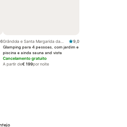
,6
Grândola e Santa Margarida da
9,0
a
Serra, Alentejo Litoral
Glamping para 4 pessoas, com jardim e
piscina e ainda sauna and vista
Cancelamento gratuito
A partir de
€ 199
por noite
ntejo