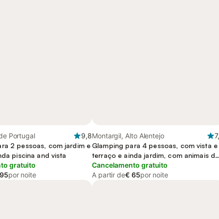
 de Portugal
9,8
Montargil, Alto Alentejo
7
ra 2 pessoas, com jardim e
Glamping para 4 pessoas, com vista e
nda piscina and vista
terraço e ainda jardim, com animais d
o gratuito
estimação
Cancelamento gratuito
 95
por noite
A partir de
€ 65
por noite