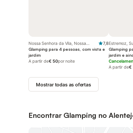
Nossa Senhora da Vila, Nossa
7,8
Estremoz, Su
Senhora do Bispo e Silveiras, Sul de
Glamping para 4 pessoas, com vista e
Glamping pa
Portugal
jardim
jardim e ain
A partir de
€ 50
por noite
Cancelament
A partir de
€
Mostrar todas as ofertas
Encontrar Glamping no Alentej