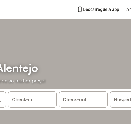
Descarregue a app
An
lentejo
rve ao melhor preço!
Check-in
Check-out
Hospéd