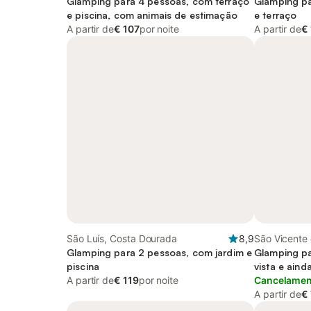
Glamping para 4 pessoas, com terraço
Glamping pa
e piscina, com animais de estimação
e terraço
A partir de
€ 107
por noite
A partir de
€
São Luís, Costa Dourada
8,9
São Vicente 
Glamping para 2 pessoas, com jardim e
Figueira, Lis
Glamping pa
piscina
vista e aind
A partir de
€ 119
por noite
estimação
Cancelament
A partir de
€