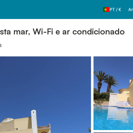
PT
/
€
An
sta mar, Wi-Fi e ar condicionado
a