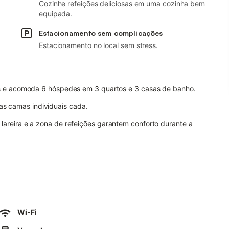
Cozinhe refeições deliciosas em uma cozinha bem
equipada.
Estacionamento sem complicações
Estacionamento no local sem stress.
isos e acomoda 6 hóspedes em 3 quartos e 3 casas de banho.
s camas individuais cada.
 lareira e a zona de refeições garantem conforto durante a
e ideal para videoconferências, ar condicionado em todos os
na de lavar loiça, ventoinha e espaço de trabalho.
x 4 m, 1,80 m de profundidade, água com cloro). Dispõem de
to com churrasqueira, uma varanda com vista mar, duche
 no jardim oferecem espaços ao sol e à sombra.
Wi-Fi
s de estacionamento na rua. Transportes públicos estão