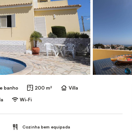
de banho
200 m²
Villa
da
Wi-Fi
Cozinha bem equipada