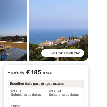
Exibir todas as
30 fotos
€ 185
A partir de
/
noite
Escolher data para preços exatos
Check-in
Check-out
Selecione as datas
Selecione as datas
Pessoas