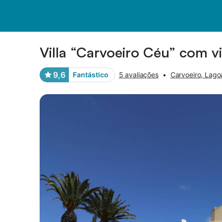
Fotos
Facilidades
Comentários
Villa “Carvoeiro Céu” com vi
9,6
Fantástico
5 avaliações
•
Carvoeiro, Lago