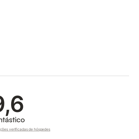
9,6
ntástico
ções verificadas de hóspedes