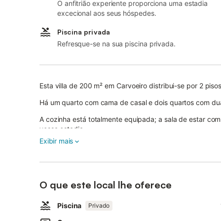
O anfitrião experiente proporciona uma estadia
excecional aos seus hóspedes.
Piscina privada
Refresque-se na sua piscina privada.
Esta villa de 200 m² em Carvoeiro distribui-se por 2 p
Há um quarto com cama de casal e dois quartos com dua
A cozinha está totalmente equipada; a sala de estar com
vossa estadia.
Exibir mais
Entre as comodidades contam-se Wi-Fi de alta velocidad
quartos, aquecimento, TV, máquina de lavar roupa, máqui
No jardim privado, encontrarão uma piscina exterior (7 
O que este local lhe oferece
duas varandas privadas não cobertas, um terraço cober
exterior e churrasqueira no pátio. Várias zonas de estar
Piscina
Privado
Há lugar de estacionamento privado na garagem e opçõe